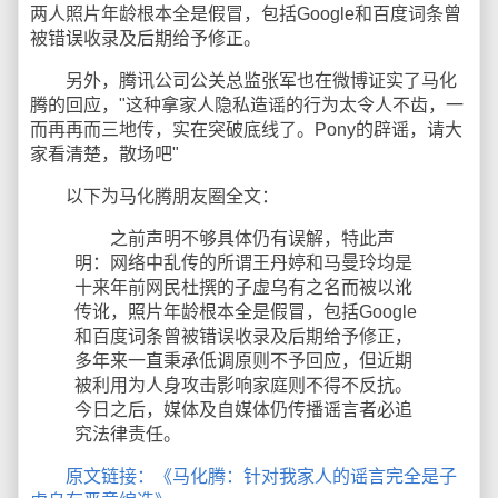
两人照片年龄根本全是假冒，包括Google和百度词条曾
被错误收录及后期给予修正。
另外，腾讯公司公关总监张军也在微博证实了马化
腾的回应，"这种拿家人隐私造谣的行为太令人不齿，一
而再再而三地传，实在突破底线了。Pony的辟谣，请大
家看清楚，散场吧"
以下为马化腾朋友圈全文：
之前声明不够具体仍有误解，特此声
明：网络中乱传的所谓王丹婷和马曼玲均是
十来年前网民杜撰的子虚乌有之名而被以讹
传讹，照片年龄根本全是假冒，包括Google
和百度词条曾被错误收录及后期给予修正，
多年来一直秉承低调原则不予回应，但近期
被利用为人身攻击影响家庭则不得不反抗。
今日之后，媒体及自媒体仍传播谣言者必追
究法律责任。
原文链接：《马化腾：针对我家人的谣言完全是子