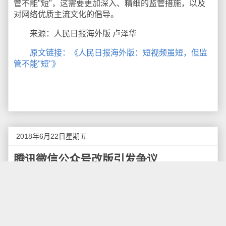
管不能"短"，这需要更加深入、精细的监管措施，以及
对网络优质主流文化的倡导。
来源：人民日报海外版 卢泽华
原文链接：《人民日报海外版：短视频虽短，但监
管不能"短"》
2018年6月22日星期五
腾讯微信公众号改版引发争议
6月20日，微信公众号迎来近年来力度最大的一次
改版。改版后，订阅号的群发消息以发布的时间顺序进
行排列，以"标题＋头图"的形式直接展示，同时支持视
频、语音、文字以及多条消息的展示，还会显示有多少
朋友已经阅读。