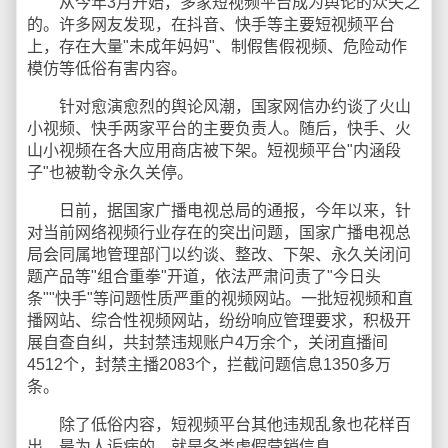
从今年3月开始，多家短视频平台成为舆论的众矢之
的。许多网友发现，在抖音、快手等主要短视频平台
上，存在大量"未成年妈妈"、制假售假视频、危险动作
模仿等低俗有害内容。
针对愈演愈烈的舆论风潮，国家网信办约谈了火山
小视频、快手两家平台的主要负责人。随后，快手、火
山小视频在各大应用商店被下架。短视频平台"内涵段
子"也被勒令永久关停。
日前，据国家广播电视总局的通报，今年以来，针
对当前网络视频行业存在的突出问题，国家广播电视总
局会同属地管理部门以约谈、整改、下架、永久关闭问
题产品等"组合重拳"开道，依法严肃问责了"今日头
条""快手"等问题性质严重的视频网站。一批短视频和直
播网站、综合性视频网站，纷纷响应管理要求，积极开
展自查自纠，共封禁违规账户4万余个，关闭直播间
4512个，封禁主播2083个，拦截问题信息1350多万
条。
除了低俗内容，短视频平台其他违规乱象也花样百
出。最为人诟病的，就是各类虚假营销信息。