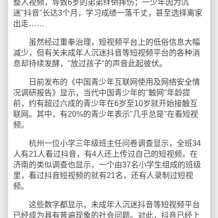
整人视频，导致6岁的弟弟绊倒摔伤；一少年因为沉
迷"抖音"长达3个月，学习成绩一落千丈，甚至选择离家
出走……
虽然经过重拳治理，短视频平台上的低俗信息大幅
减少，但有关未成年人沉迷抖音等短视频平台的各种消
息却持续发酵，"放过孩子"的声音此起彼伏。
日前发布的《中国青少年互联网使用及网络安全情
况调研报告》显示，当代中国青少年的"触网"年龄提
前，约有超过六成的青少年在6岁至10岁就开始接触互
联网。其中，有20%的青少年表示"几乎总是"在看短视
频。
杭州一位小学三年级班主任问卷调查显示，全班34
人有21人看过抖音，有4人还上传过自己的短视频。在
济南的类似调查也显示，一个由37名小学生组成的班级
里，看过抖音短视频的就有21名，还有人录制过短视
频。
这些数字都显示，未成年人沉迷抖音等短视频平台
已经成为具有普遍现象的社会问题。对此，抖音已经上