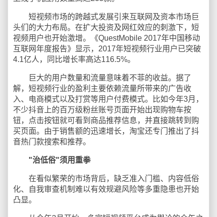
短视频市场的跨越式发展引来互联网及资本市场巨
头们的大力布局。在扩大投资及网红效应的刺激下，短
视频用户也开始激增。《QuestMobile 2017年中国移动
互联网年度报告》显示，2017年短视频行业用户已突破
4.1亿人，同比增长率高达116.5%。
巨大的用户数量和流量意味着不菲的收益。据了
解，短视频行业的盈利主要依赖流量所带来的广告收
入、电商模式以及打赏等用户付费模式。比如今年3月，
不少抖音上的百万级粉丝账号页面开始出现购物车按
钮，点击按钮就可看到商品推荐信息，并直接跳转到购
买页面。由于销售额的迅速增长，淘宝还专门推出了抖
音热门款搜索和推荐。
"治低俗"须用重拳
在看似繁荣的市场背后，缺乏准入门槛、内容低俗
化、自我审查机制难以有效规避风险等多重隐患也开始
凸显。