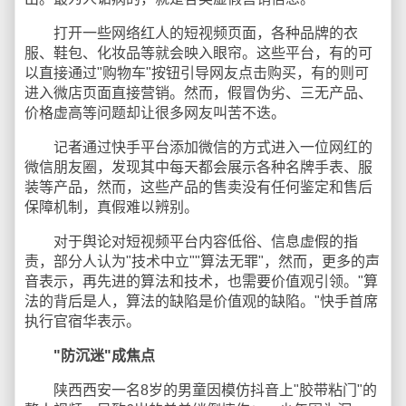
打开一些网络红人的短视频页面，各种品牌的衣
服、鞋包、化妆品等就会映入眼帘。这些平台，有的可
以直接通过"购物车"按钮引导网友点击购买，有的则可
进入微店页面直接营销。然而，假冒伪劣、三无产品、
价格虚高等问题却让很多网友叫苦不迭。
记者通过快手平台添加微信的方式进入一位网红的
微信朋友圈，发现其中每天都会展示各种名牌手表、服
装等产品，然而，这些产品的售卖没有任何鉴定和售后
保障机制，真假难以辨别。
对于舆论对短视频平台内容低俗、信息虚假的指
责，部分人认为"技术中立""算法无罪"，然而，更多的声
音表示，再先进的算法和技术，也需要价值观引领。"算
法的背后是人，算法的缺陷是价值观的缺陷。"快手首席
执行官宿华表示。
"防沉迷"成焦点
陕西西安一名8岁的男童因模仿抖音上"胶带粘门"的