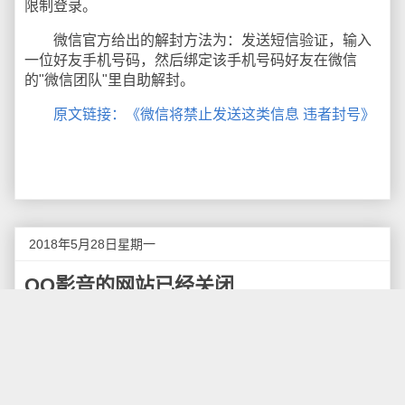
限制登录。
微信官方给出的解封方法为：发送短信验证，输入
一位好友手机号码，然后绑定该手机号码好友在微信
的"微信团队"里自助解封。
原文链接：《微信将禁止发送这类信息 违者封号》
2018年5月28日星期一
QQ影音的网站已经关闭
近日，腾讯关闭了QQ影音的网站，用户访问该网站
会提示"400 Bad Request"，这个视频播放器目前长期不
进行更新，在Windows 10下无法关联视频文件，
QQ旋
风云播放功能也被关闭
，目前看来，这个产品已经完
了。