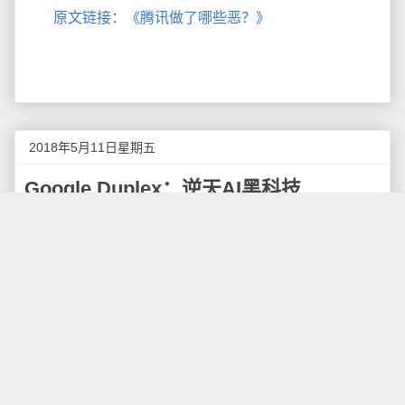
原文链接：《腾讯做了哪些恶？》
2018年5月11日星期五
Google Duplex：逆天AI黑科技
Google近日在2018年度的开发者大会（Google I/O
2018）上，展现了一项极为逆天的人工智能黑科技：
Google Duplex。这是在个人助理 Google Assistant 中
新增加的人工智能技术，通过Google Duplex，可以为
用户虚拟一个助理秘书的角色，给发廊、饭馆等商业店
面打电话，帮用户预约时间。
Google Duplex 能够扮演一个真正的数字助理，它
不仅能够拨打电话，还可以与对方保持自然的交谈，预
约美发沙龙和餐厅都不是什么难事。Google Duplex 能
够在特定的情况或某个领域内进行自然对话，掌握人类