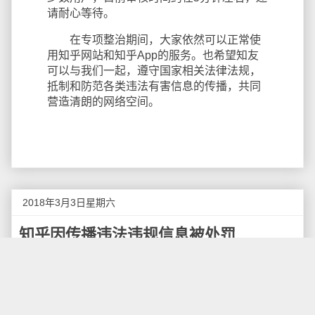
请耐心等待。
在专项整治期间，大家依然可以正常使
用知乎网站和知乎App的服务。也希望知友
可以与我们一起，遵守国家相关法律法规，
抵制和防范各类违法有害信息的传播，共同
营造清朗的网络空间。
2018年3月3日星期六
知乎因传播违法违规信息被处罚
3月2日消息，今天北京网信办发布紧急通知。“知
乎”平台因管理不严，传播违法违规信息，根据相关法律
法规，要求各应用商店下架“知乎”App七天。具体时间从
今天15时开始，至3月9日15时恢复。