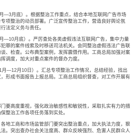
2月—3月底）。根据整治工作重点，结合本地互联网广告市场
告专项整治的动员部署。广泛宣传整治工作，营造良好舆论氛
履行法定义务与责任。
4月—10月底）。严厉查处各类虚假违法互联网广告，集中力量
事犯罪的案件线索及时移送司法机关。会同整治虚假违法广告联
约谈、检查。公布典型案例，发挥震慑作用。工商总局加强对案
指挥调度，加大对重点案件的督办力度。
11月—12月10日）。汇总专项整治工作情况，总结经验，找出
议，形成书面报告上报总局。工商总局组织督查，对工作开展有
要高度重视，强化政治敏感性和敏锐性，采取扎实有力的措
确保整治工作各项任务落到实处。
地工商和市场监管部门要突出整治重点，加大执法力度，狠
执法。突出查办社会关注度高、群众反映强烈、危害人民群众人