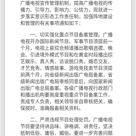
广播电视宣传管理机制，提高广播电视的传
播力、引导力、影响力、公信力，现就进一
步落实意识形态工作责任制，加强阵地建设
和管理的有关事项通知如下：
一、切实强化重点节目备案管理。广播
电视开办国际新闻节目、军事节目须提前一
个月，电视上星综合频道播出歌唱选拔、晚
会、引进境外模式节目和在黄金时段播出综
艺娱乐、真人秀、访谈脱口秀、婚恋交友、
才艺竞秀、情感故事、游戏竞技类节目须提
前两个月，向省级新闻出版广电局备案，省
级新闻出版广电局审核同意后，向国家新闻
出版广电总局备案。各级广播电视行政部门
和播出机构要高度重视重点节目备案工作，
责成专人负责，相关领导亲自审核把关，确
保按时、准确报备相关资料。
二、严肃违规节目处理处罚。广播电视
节目要坚持讲品味、讲格调、讲责任，坚决
抵制低俗、庸俗、媚俗。要进一步完善问题