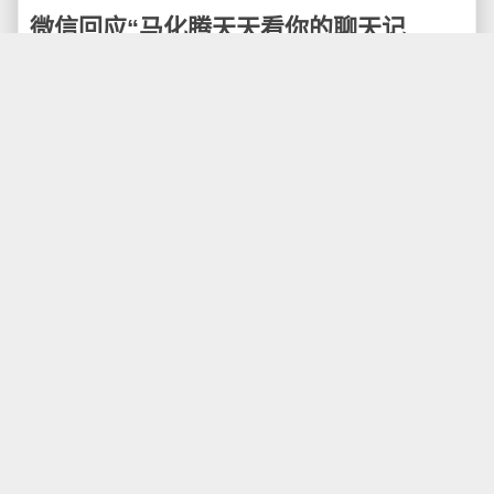
微信回应“马化腾天天看你的聊天记
录？”
1月1日，“2018正和岛新年论坛暨新年家宴”在珠海
举行，吉利控股集团有限公司董事长李书福出席并演
讲。吉利董事长李书福参加论坛时感叹道，现在个人信
息安全是一个非常大的问题，大家都非常警觉，人全都
透明了，没有任何的隐私和信息的安全。商业上的秘密
暴露在别人面前，这让他感到非常苦恼。
在谈及信息安全和个人隐私保护时，李书福说：“我
心里就想，马化腾肯定天天在看我们的微信，因为他都
可以看的，随便看，这些问题非常大。”
1月2日上午，微信官方平台“微信派”发表声明称，
不会去看用户的微信内容，微信不留存任何用户的聊天
记录，聊天内容只存储在用户的手机、电脑等终端设备
上。微信也不会将用户的任何聊天内容用于大数据分
析。以下为回应全文：