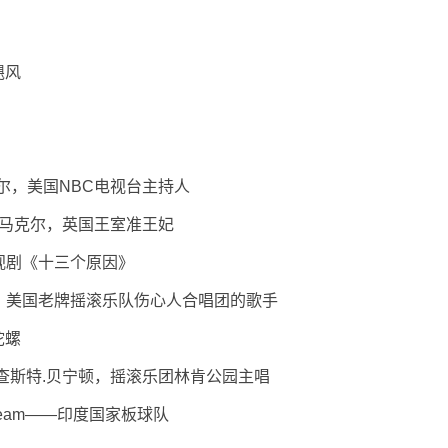
飓风
劳厄尔，美国NBC电视台主持人
梅根.马克尔，英国王室准王妃
—电视剧《十三个原因》
.派蒂，美国老牌摇滚乐队伤心人合唱团的歌手
陀螺
ton——查斯特.贝宁顿，摇滚乐团林肯公园主唱
ket Team——印度国家板球队