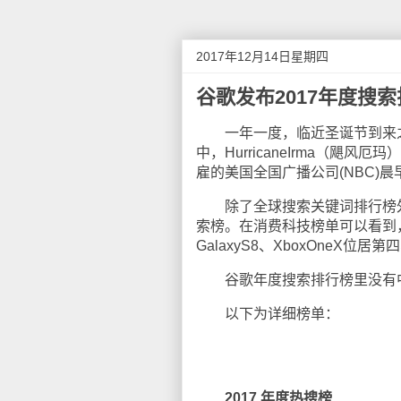
2017年12月14日星期四
谷歌发布2017年度搜
一年一度，临近圣诞节到来之际
中，HurricaneIrma（飓风
雇的美国全国广播公司(NBC)
除了全球搜索关键词排行榜外
索榜。在消费科技榜单可以看到，iP
GalaxyS8、XboxOneX位居
谷歌年度搜索排行榜里没有中
以下为详细榜单：
2017 年度热搜榜