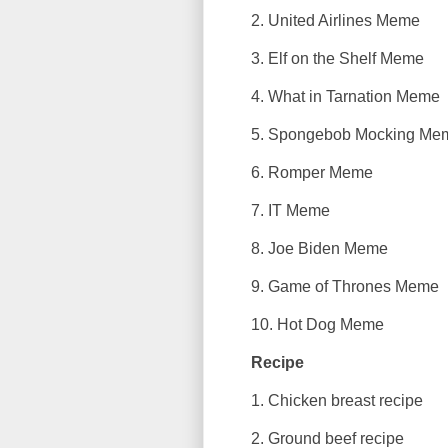
2. United Airlines Meme
3. Elf on the Shelf Meme
4. What in Tarnation Meme
5. Spongebob Mocking Me
6. Romper Meme
7. IT Meme
8. Joe Biden Meme
9. Game of Thrones Meme
10. Hot Dog Meme
Recipe
1. Chicken breast recipe
2. Ground beef recipe