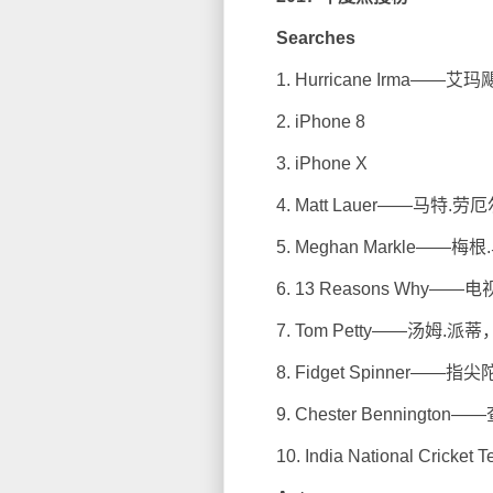
Searches
1. Hurricane Irma——艾玛
2. iPhone 8
3. iPhone X
4. Matt Lauer——马特.
5. Meghan Markle——
6. 13 Reasons Why—
7. Tom Petty——汤姆
8. Fidget Spinner——指尖
9. Chester Benning
10. India National Cric