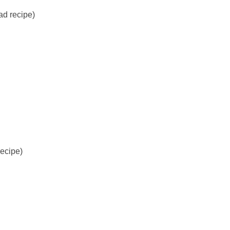
d recipe)
cipe)