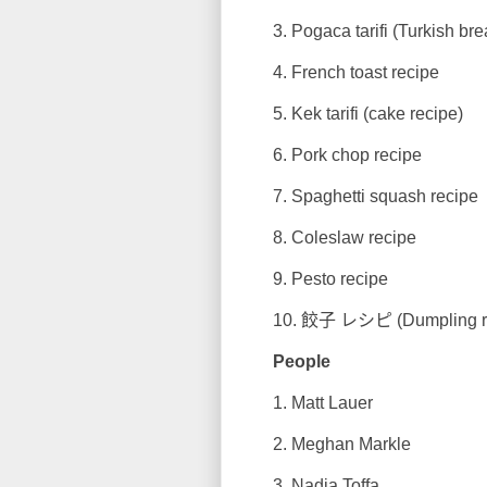
3. Pogaca tarifi (Turkish brea
4. French toast recipe
5. Kek tarifi (cake recipe)
6. Pork chop recipe
7. Spaghetti squash recipe
8. Coleslaw recipe
9. Pesto recipe
10. 餃子 レシピ (Dumpling re
People
1. Matt Lauer
2. Meghan Markle
3. Nadia Toffa