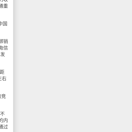
通重
中国
绑销
电信
速发
距
左右
的竞
不
的内
通过