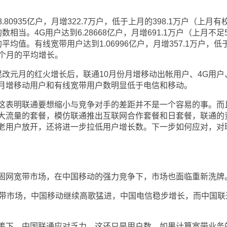
935亿户，月增322.7万户，低于上月的398.1万户（上月有
当。4G用户达到6.28668亿户，月增691.1万户（上月不足5
均值。有线宽带用户达到1.06996亿户，月增357.1万户，低
9个月的平均增长。
元月的红火增长后，联通10月份月增移动出帐用户、4G用户
月增移动用户和有线宽带用户数明显低于电信和移动。
表明联通要想缩小与竞争对手的差距并不是一个容易的事。而
大流量的套餐，模仿联通推出互联网合作套餐和日套餐，联通的
老用户放开，还将进一步拉低用户增长数。下一步如何应对，对
网宽带市场，在中国移动的强力竞争下，市场也面临重新洗牌
带市场，中国移动继续高歌猛进，中国电信稳步增长，而中国联
下，中国联通应对乏力，这还只是用户数，如果计算宽带业务