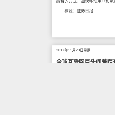
融合的方式，加快移动用户和宽
稿源：证券日报
2017年11月20日星期一
全球互联网巨头间差距
日前， 腾讯控股公布第三季度
最初的互联网三大巨头BAT如
从2017年第三季度看，腾讯
里巴巴净利润分别为180亿元和
同比增长156%，这主要得益于
腾讯和阿里巴巴虽然遥遥领先，
互联网公司，其总营收是腾讯营收