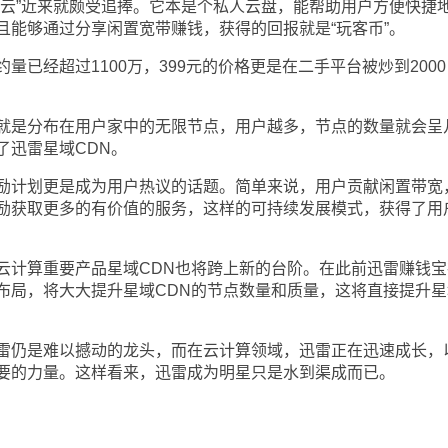
”近来就颇受追捧。它本是个私人云盘，能帮助用户方便快捷
且能够通过分享闲置宽带赚钱，获得的回报就是“玩客币”。
经超过1100万，399元的价格更是在二手平台被炒到2000
是分布在用户家中的无限节点，用户越多，节点的数量就会呈
了迅雷星域CDN。
计划更是成为用户热议的话题。简单来说，用户贡献闲置带宽
励获取更多的有价值的服务，这样的可持续发展模式，获得了用
计算重要产品星域CDN也将跨上新的台阶。在此前迅雷赚钱宝
布局，将大大提升星域CDN的节点数量和质量，这将直接提升星
仍是难以撼动的龙头，而在云计算领域，迅雷正在迅速成长，
要的力量。这样看来，迅雷成为明星只是水到渠成而已。