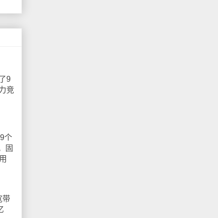
了9
力竞
9个
。固
用
宽带
亿