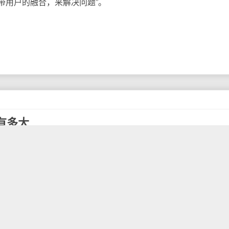
带用户的融合，来解决问题”。
有多大
业绩。根据其财报数据大致推算，腾讯单日盈利接近2亿元。
今都混的如何？中国科技巨头在全球又处在怎样的水平？
和阿里巴巴齐步奔向未来，而百度有所掉队。第三季度，腾讯和
174亿元，百度净利润只有79.48亿元。但盈利增长最快的却是百
其出售百度外卖获得的投资收益。
但与国际巨头还是有一定差距。苹果以526亿美元的总营收
的5倍，阿里巴巴的6.34倍。