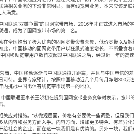
联通相关业务的下滑非常明显。而有线宽带业务，本来应该是联
让人满意。
联通“双雄争霸”的固网宽带市场，2016年才正式进入市场的
联通，成为了固网宽带市场的第二名。
在全国推出了极为优惠的固网宽带资费套餐，低价宽带以及捆
如此，中国移动的固网宽带用户以狂飙式速度增长，不断蚕食着
底，中国移动宽带用户数首次超过中国联通之后，经过近一年的高
营商，中国移动逐渐与中国联通拉开距离，并且与中国电信的差
日可待。业界专家预计，按照中国移动近几个月每月净增300万
年内挑战中国电信有线宽带市场第一的地位。
中国联通董事长王晓初在提到固网宽带业务竞争时表示，宽带
击。
关应对措施。“从微观层面，价格有必要做一些调整，但是我们
多从内容和服务方面入手。内容方面，增加更多特色、有差异化
干给社会的企业，而在这一块我们是有优势的。另外一块，我们