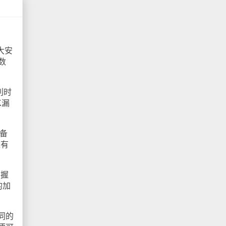
大安
数
利时
K漏
设备
这有
向握
的加
同的