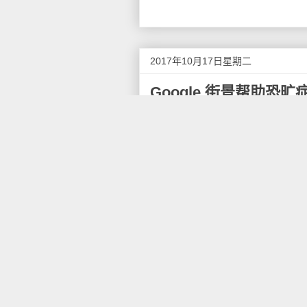
2017年10月17日星期二
Google 街景帮助恐
在刚刚过去的世界精神卫生日，
Kenny 分享了她与 Google 
现居伦敦的 Jacqui Ken
八年前，她被确诊患有恐旷症（A
困、无望或尴尬，并因此畏惧和
说远途旅行了。
两年前，Jacqui Kenn
之愈发严重。她感觉失去了面对
法。
Google 街景为她提供了一个