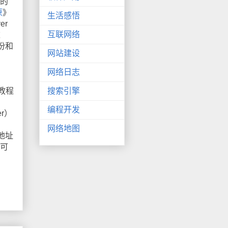
器的
原
》
生活感悟
er
互联网络
这
份和
网站建设
网络日志
教程
搜索引擎
编程开发
r）
网络地图
地址
经可