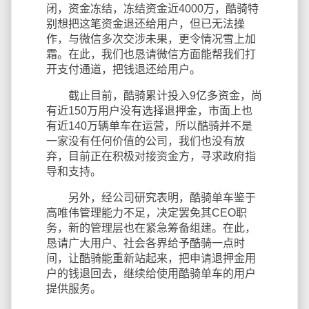
闭，资金冻结，冻结资金近4000万，酷骑特
别想把这笔资金退还给用户，但已无法操
作，与微信多次交涉未果，更令情况雪上加
霜。在此，我们也恳请微信方面能帮我们打
开支付通道，把钱退还给用户。
截止目前，酷骑累计投入9亿多资金，尚
有近150万用户没有选择退押金，市面上也
有近140万辆单车在运营，所以酷骑并不是
一家没有任何价值的公司，我们也没有放
弃，目前正在积极对接资金方，寻求政府指
导和支持。
另外，经公司研究表明，酷骑单车鉴于
高唯伟管理能力不足，决定罢免其CEO职
务，新的管理层也在紧急筹备组建。在此，
恳请广大用户、社会各界给予酷骑一点时
间，让酷骑能重新站起来，把申请退押金用
户的钱退回去，继续给使用酷骑单车的用户
提供服务。