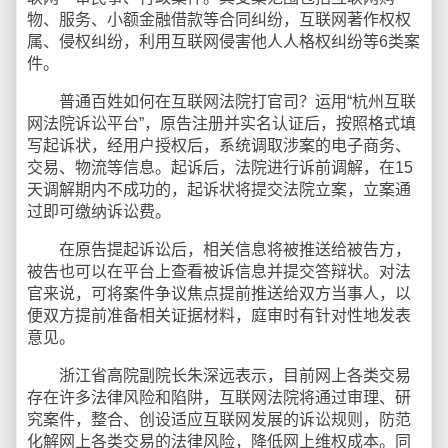
物、服务、小额金融借款等合同纠纷，互联网著作权权
属、侵权纠纷，利用互联网侵害他人人格权纠纷等6类案
件。
普通百姓如何在互联网法院打官司？运用“杭州互联
网法院诉讼平台”，原告注册并实名认证后，按照格式填
写起诉状，经用户授权后，系统调取涉案的电子商务、
交易、物流等信息。起诉后，法院进行诉前调解，在15
天调解期内不成功的，起诉状将提交法院立案，立案通
过即可缴纳诉讼费。
在原告提起诉讼后，相关信息将被推送给被告方，
被告也可以在平台上查看被诉信息并提交答辩状。对法
官来说，可将案件争议焦点提前推送给双方当事人，以
便双方提前准备相关证据材料，庭审时有针对性地发表
意见。
浙江省高院副院长朱深远表示，目前网上各类交易
存在许多法律风险和陷阱，互联网法院将通过审理、研
究案件，整合、创设适应互联网发展的诉讼规则，防范
化解网上各类交易的法律风险，降低网上维权成本。同