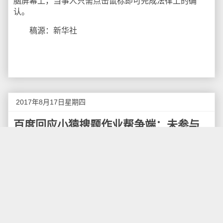
脑屏幕上，当事人只需点击鼠标即可完成法律上的确
认。
稿源：新华社
2017年8月17日星期四
百度回应小猿搜题作业帮争端：未参与
运营
8月17日下午消息，针对小猿搜题与作业帮的相互
指责，百度发表声明称，百度作为投资方之一，不参与
作业帮日常运营。在得知此次纠纷后，百度已以投资方
身份，要求作业帮就相关情况进行调查及说明，建议他
们如自身确有媒体报道的不法行为，应坚决自查自纠并
严肃处理。