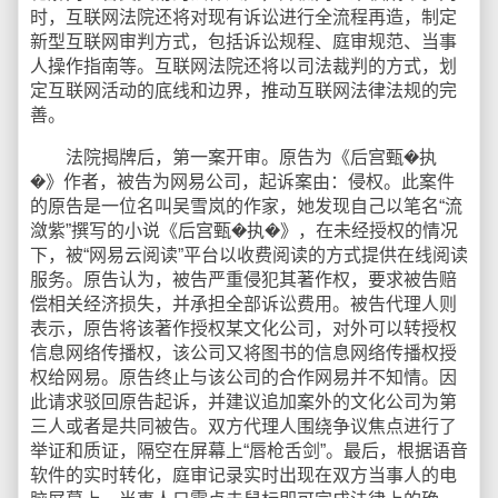
时，互联网法院还将对现有诉讼进行全流程再造，制定
新型互联网审判方式，包括诉讼规程、庭审规范、当事
人操作指南等。互联网法院还将以司法裁判的方式，划
定互联网活动的底线和边界，推动互联网法律法规的完
善。
法院揭牌后，第一案开审。原告为《后宫甄�执
�》作者，被告为网易公司，起诉案由：侵权。此案件
的原告是一位名叫吴雪岚的作家，她发现自己以笔名“流
潋紫”撰写的小说《后宫甄�执�》，在未经授权的情况
下，被“网易云阅读”平台以收费阅读的方式提供在线阅读
服务。原告认为，被告严重侵犯其著作权，要求被告赔
偿相关经济损失，并承担全部诉讼费用。被告代理人则
表示，原告将该著作授权某文化公司，对外可以转授权
信息网络传播权，该公司又将图书的信息网络传播权授
权给网易。原告终止与该公司的合作网易并不知情。因
此请求驳回原告起诉，并建议追加案外的文化公司为第
三人或者是共同被告。双方代理人围绕争议焦点进行了
举证和质证，隔空在屏幕上“唇枪舌剑”。最后，根据语音
软件的实时转化，庭审记录实时出现在双方当事人的电