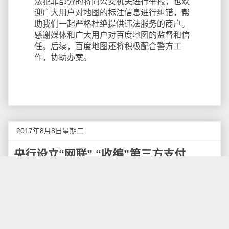
法犯罪部分的将向公安机关进行举报，也欢
迎广大用户对地图的标注信息进行纠错，帮
助我们一起严格杜绝提供违法服务的商户。
感谢媒体和广大用户对百度地图的监督和信
任。后续，百度地图还将积极配合警方工
作，协助办案。
2017年8月8日星期二
央行设立“网联” “收编”第三方支付
央行近日发文，从2018年6月30日起，类似支付
宝、财付通等第三方支付公司受理的，涉及银行账户的
网络支付业务，都必须通过“网联支付平台”处理。
简单说，就是央行即将要把第三方支付“收编”了，以
往，第三方支付机构都是直接跟各银行对接，导致客户