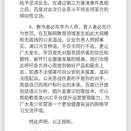
给予坚决反击。在通过第三方厘清事件真相
之前，百度对此次行业恶斗不持支持某方的
倾向性立场。
4、教书者必先学为人师，育人者必先行
为世范。在互联网教育领域发生如此大规模
和无底线的公关混战，企业负责人罔顾事
实、满口污言秽语，不仅令同行不齿，更让
广大家长、学员丧失对服务提供者的信任和
期待，破坏行业健康发展的根基。我们也借
此呼吁各方将心思放到做好产品和服务上
去，如遇不法侵害可向公安机关报案、或向
法院起诉。公关恶战伤害的不是你的对手，
而是自己的用户和行业的未来。百度已开放
包括语义分析、图片鉴黄识别等技术，可以
帮助教育类UGC平台提升运营管理能力，为
广大青少年营造一个更加健康有益的网络学
习交流环境。
特此声明，以正视听。