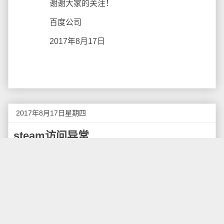
谢谢大家的关注！
百度公司
2017年8月17日
2017年8月17日星期四
steam访问异常
访问steam商店的网站，提示“连接被重置”，这一天
终于来临了，全球最大的游戏平台steam终于被封了。
使用https的方式可以访问steam社区，但是切换http
的方式访问就不行，从这点就可以说明是针对steam的
域名屏蔽。 ????