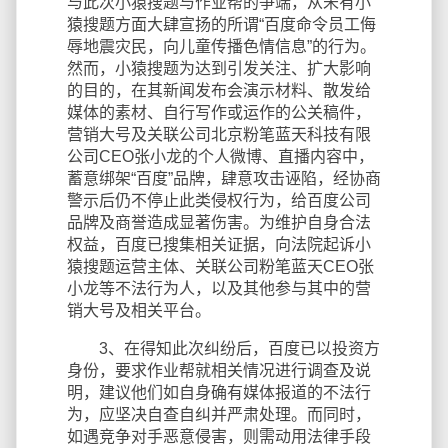
与此次小猿搜题与作业帮的争端，从未有小
猿搜题方面大肆宣扬的所谓“百度命令员工侮
辱地震灾民，向儿童传播色情信息”的行为。
然而，小猿搜题为达到引发关注、扩大影响
的目的，在其新闻发布会演示材料、散发给
媒体的素材、自行写作或运作的公关稿件，
营销大号及关联公司北京粉笔蓝天科技有限
公司CEO张小龙的个人微博、直播内容中，
蓄意绑架“百度”品牌，肆意攻击诬陷，经协商
警示后仍不停止此类侵权行为，给百度公司
品牌及商誉造成显著伤害。为维护自身合法
权益，百度已搜集相关证据，向法院起诉小
猿搜题运营主体、关联公司粉笔蓝天CEO张
小龙等不法行为人，以及其他参与其中的营
销大号及相关平台。
3、在得知此次纠纷后，百度已以投资方
身份，要求作业帮就相关情况进行调查及说
明，建议他们如自身确有媒体报道的不法行
为，应坚决自查自纠并严肃处理。而同时，
如遇竞争对手恶意侵害，则需动用法律手段