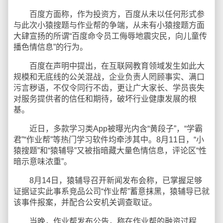
百度方面称，作为投资方，百度从未以任何形式参
与此次小猿搜题与作业帮的争端，从未有小猿搜题方面
大肆宣扬的所谓“百度命令员工侮辱地震灾民，向儿童传
播色情信息”的行为。
百度在声明中提出，在互联网教育领域发生如此大
规模和无底线的公关混战，企业负责人罔顾事实、满口
污言秽语，不仅令同行不齿，更让广大家长、学员丧失
对服务提供者的信任和期待，破坏行业健康发展的根
基。
近日，多款学习类App被曝光内含“黄段子”，“学霸
君”“作业帮”等热门学习软件均牵涉其中。8月11日，“小
猿搜题”和“猿辅导”又被指暗藏大量色情信息，评论区“性
暗示意味浓重”。
8月14日，猿辅导召开新闻发布会称，已掌握足够
证据证实此事系竞品公司“作业帮”蓄意抹黑，猿辅导已就
该事件报案，并配合公安机关调查取证。
当晚，作业帮发布公告，称在作业帮的融资过程