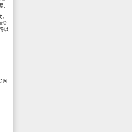
器。
发，
面没
得以
D网