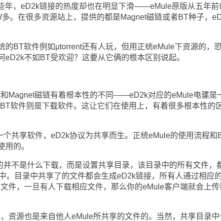
些年，eD2k链接的热度却也在明显下滑——eMule原版从五年前
多。在很多资源站上，提供的都是Magnet磁链或者BT种子，eD
软件例如μtorrent还有人玩，但用正统eMule下资源的，
eD2k不如BT受欢迎？这要从它俩的根本区别说起。
agnet磁链有着根本性的不同——eD2k对应的eMule电骡是
应的BT软件则是下载软件。这让它们在使用上，有着很多根本性的
个共享软件，eD2k协议为共享而生。正统eMule的使用流程和B
使用的。
的并不是什么下载，而是设置共享目录，该目录中的所有文件，
网络中。目录中共享了的文件都会生成eD2k链接，所有人通过相应
的文件，一旦有人下载相应文件，那么你的eMule客户端就会上传
，资源也是来自他人eMule所共享的文件的。当然，共享目录中