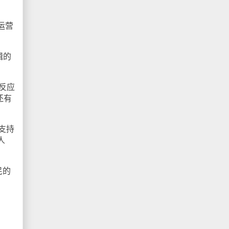
运营
辑的
反应
还有
支持
人
民的