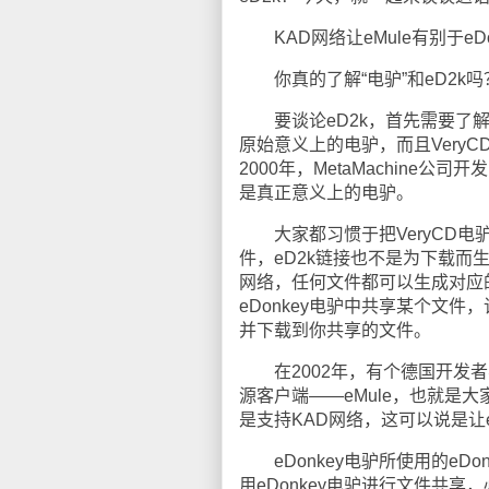
KAD网络让eMule有别于eDo
你真的了解“电驴”和eD2k吗
要谈论eD2k，首先需要了解“
原始意义上的电驴，而且Very
2000年，MetaMachine公
是真正意义上的电驴。
大家都习惯于把VeryCD电驴
件，eD2k链接也不是为下载而生的
网络，任何文件都可以生成对应的
eDonkey电驴中共享某个文件
并下载到你共享的文件。
在2002年，有个德国开发者不
源客户端——eMule，也就是大
是支持KAD网络，这可以说是让e
eDonkey电驴所使用的eD
用eDonkey电驴进行文件共