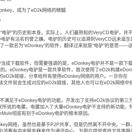
nkey，成为了eD2k网络的精髓
？
电驴”的历史和本身。实际上，人们最熟知的VeryCD电驴，并
CD电驴有沽名钓誉之嫌。电驴的历史可以追溯到VeryCD远未诞生
司开发了一款名为“eDonkey”的软件，翻译过来就是“电驴”的意思——
当成下载软件，但需要强调的是，eDonkey电驴并不是一款下
。eDonkey电驴是一款共享软件，首次使用了eD2k构建eDonk
eD2k链接，分享给所有使用eDonkey网络的用户。一旦你在
，该文件就会生成对应的eD2k链接，其他人也可以在eD2k网络中
满足于eDonkey电驴的功能，开发出了支持eD2k协议的第三
家所说的电骡。电骡加入了大量eDonkey电驴不支持的新功能，
Mule彻底有别于eDonkey电驴的根本原因。
onkey网络，虽然也是基于P2P共享，但是仍然离不开中央。一群
享，必须要有中央服务器来作为通讯中心，为用户提供查找文件等服