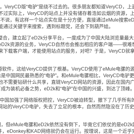
eryCD版“电驴”是绕不过去的。很多朋友都知道VeryCD，上
过实际上，VeryCD的站点上并没有储存着浩如云烟的资源，
不说，有这样一个站点实在是十分方便，直接通过eMule搜索eD
能通过关键字来搜索，遇到标题党，还会下到葫芦娃。
了整合，建立起了eD2k分享平台，一度成为了中国大陆浏览量最
D2k资源的业务，VeryCD自然也会推出相应的客户端——很难
下载客户端，才能使用站点的服务，对吧？于是，VeryCD就
件，这给VeryCD提供了根基。VeryCD使用了eMule电骡的
是中国网民最熟悉的“电驴”。和eMule电骡相比，VeryCD电驴
不需要钻研什么共享，直链VeryCD网站的资源，因此在国内
有成为装机必备之势，eD2k和“电驴”在中国的兴盛，到达了顶峰
国加强了网络版权把控，VeryCD被迫转型，撤下了几乎所有
CD网站的VeryCD电驴，失去了立足的根本，自然而然隐没在了历
但eMule电骡和eD2k依然没有倒下，毕竟它们依仗的是eD2k
件，eDonkey和KAD网络就仍会在运行。按理说，这是一个近乎