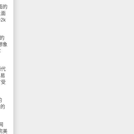
面的
上面
2k
大的
想象
拿
源代
更易
广受
。
的
史的
网
完美