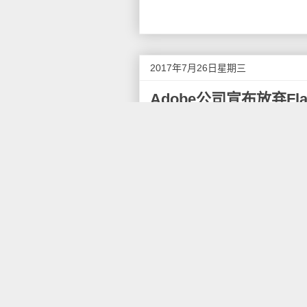
2017年7月26日星期三
Adobe公司宣布放弃Fla
7月26日消息，Adobe今天宣布
创作者把现有的Flash内容转
Adobe称，来自苹果、Face
因。
在这份公告中，Adobe强调，
供技术支持。在2020年过后，A
公司正在鼓励开发者为其软件改
在有关这一事宜的一份声明中，苹果
iPod touch从来就没有支持过
件必须是用户主动安装的。