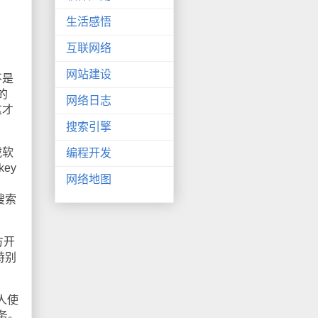
生活感悟
互联网络
网站建设
不是
的
网络日志
这才
搜索引擎
载软
编程开发
ey
网络地图
搜索
方开
特别
人使
务。