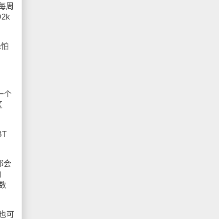
每周
2k
恐怕
一个
区
T
都会
的
数
也可