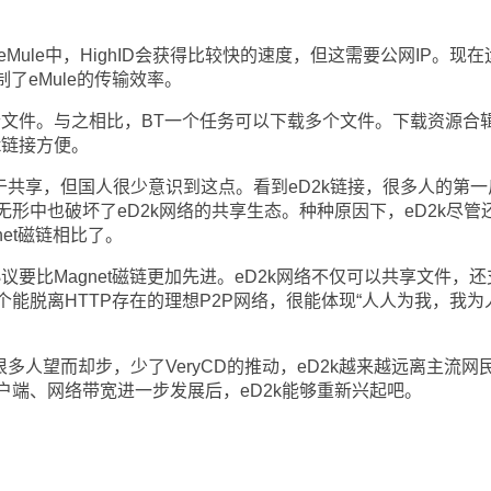
Mule中，HighID会获得比较快的速度，但这需要公网IP。现在
了eMule的传输效率。
文件。与之相比，BT一个任务可以下载多个文件。下载资源合
k链接方便。
于共享，但国人很少意识到这点。看到eD2k链接，很多人的第一
形中也破坏了eD2k网络的共享生态。种种原因下，eD2k尽管
et磁链相比了。
要比Magnet磁链更加先进。eD2k网络不仅可以共享文件，还
能脱离HTTP存在的理想P2P网络，很能体现“人人为我，我为
多人望而却步，少了VeryCD的推动，eD2k越来越远离主流网
户端、网络带宽进一步发展后，eD2k能够重新兴起吧。