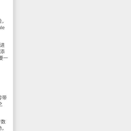
验，
le
在进
要添
要一
传带
之
传数
动，