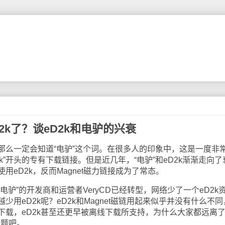
2k了？谈eD2k和电驴的兴衰
一定会知道“电驴”这个词。在很多人的印象中，这是一度非
k”开头的专有下载链接。但是近几年，“电驴”和eD2k渐渐走向了
eD2k，反而Magnet磁力链接成为了常态。
”的开发商和运营者VeryCD已经转型，网络少了一个eD2k
用eD2k呢？eD2k和Magnet磁链用起来似乎并没有什么不同
下载，eD2k甚至还更早被离线下载所支持，为什么大家都远离
话题吧。