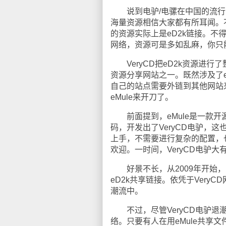
说到电驴/电骡在中国的流行，V
海量资源相信大家都有所耳闻。不
的资源实际上是eD2k链接。不得
网络，资源可是多如乱麻，你只
VeryCD把eD2k资源进行
资源分享网站之一。既然涉及了e
自己的站点需要外链到其他网站来
eMule来开刀了。
前面提到，eMule是一款开源软
码，开发出了VeryCD电驴，这也
上手，不需要进行复杂的配置，也
欢迎。一时间，VeryCD电驴大
好景不长，从2009年开始，中
eD2k共享链接。依凭于Very
潮流中。
不过，尽管VeryCD电驴退潮，
络。只要有人在用eMule共享文