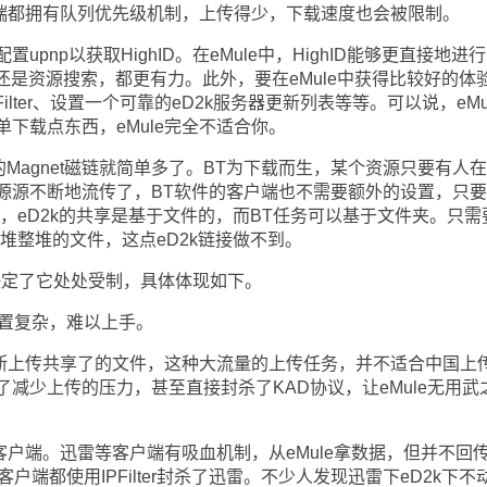
户端都拥有队列优先级机制，上传得少，下载速度也会被限制。
np以获取HighID。在eMule中，HighID能够更直接地进行
还是资源搜索，都更有力。此外，要在eMule中获得比较好的体
lter、设置一个可靠的eD2k服务器更新列表等等。可以说，eMu
下载点东西，eMule完全不适合你。
Magnet磁链就简单多了。BT为下载而生，某个资源只要有人
源源不断地流传了，BT软件的客户端也不需要额外的设置，只
另外，eD2k的共享是基于文件的，而BT任务可以基于文件夹。只需
整堆整堆的文件，这点eD2k链接做不到。
定了它处处受制，具体体现如下。
配置复杂，难以上手。
断上传共享了的文件，这种大流量的上传任务，并不适合中国上
减少上传的压力，甚至直接封杀了KAD协议，让eMule无用武
户端。迅雷等客户端有吸血机制，从eMule拿数据，但并不回
e客户端都使用IPFilter封杀了迅雷。不少人发现迅雷下eD2k下不