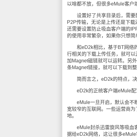
以啥都不放，但很多eMule客
设置好了共享目录后，需要配置up
P2P传输，无论是上传还是下载
还需要设置防止吸血客户端的IPFi
的使用非常繁杂，如果你只想简单
和eD2k相比，基于BT网络的
行相关的下载上传任务，就可以
加Magnet磁链就可以运转。
条Magnet链接，就可以下载到
简而言之，eD2k的特点，决
eD2k的正统客户端eMule
eMule一旦开启，默认会不
宽较窄的互联网。一些运营商为了
地。
eMule封杀迅雷旋风等吸血客
据给eD2k网络，这让很多eMul