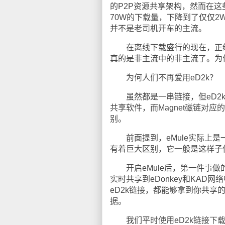
的P2P资源共享架构，然而在这
70W的下载量，下降到了仅仅2W
并不是老司机开车的主流。
在离线下载盛行的现在，正统的BT
真的是非主流中的非主流了。为何
为何人们不再爱用eD2k？
虽然都是一串链接，但eD2k和M
共享软件，而Magnet磁链对
别。
前面提到，eMule实际上是一
有着巨大区别，它一般是这样子
开启eMule后，第一件事做
实时共享到eDonkey和KAD
eD2k链接，都能够拿到你共享
据。
我们平时使用eD2k链接下载