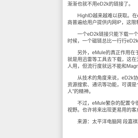
渐渐也就不用eD2k的链接了。
HighID越来越难以获取。在e
商普遍给用户提供内网IP，这限制
一个eD2k链接只能下载一个
时候，一个磁链总比一行行eD2
另外，eMule的真正作用在
就是用迅雷等工具去下载，这在无
人用，但流行度就远不能和Magn
从技术的角度来说，eD2k协议
资源搜索、通讯等功能，可谓是个
人”的精神。
不过，eMule繁杂的配置令很
视野。也许将来出现更易用的客
来源：太平洋电脑网 段嘉祺