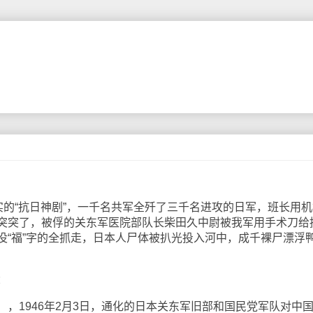
的“抗日神剧”，一千名共军全歼了三千名进攻的日军，班长用机
突突了，被俘的关东军医院部队长柴田久中尉被我军用手术刀给
没“福”字的全抓走，日本人尸体被扒光投入河中，成千裸尸漂浮
：
1946年2月3日，通化的日本关东军旧部和国民党军队对中