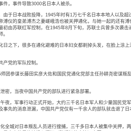
件，事件导致3000名日本人被杀。
于日本战败投降，1945年时有1万七千名日本本地人以及超
帝溥仪的皇弟溥杰之妻嵯峨浩也被关押通化，与她一起的还有溥
初由苏联红军控制，在1945年8月下旬，苏联士兵曾多次袭击
师。
日之下，很多在通化避难的日本妇女都剃掉头发，在脸上涂上
产党的军队控制。
25师团参谋长藤田实彦大佐和国民党通化党部主任孙耕尧密谋叛
被泄密，当夜中国共产党的部队进行紧急部署。
）午夜，军事行动正式开始，大约三千名日本军人和少量国民党
及事先的消息泄漏，中国共产党仅有一千余人的部队就击退了日
通化全城对日本叛乱人员进行搜捕，三千多日本人被集中关押，