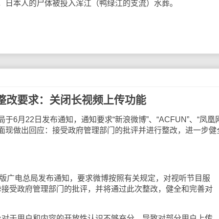
，日本人的尸体被投入浑江（鸭绿江的支流）水葬。
整改要求：关闭长视频上传功能
月22日发布通知，通知要求“新浪微博”、“ACFUN”、“凤凰
面现做出回应：接受政府管理部门的批评并进行整改，进一步健
版广电总局发布通知，要求微博按照有关规定，对视听节目服
挚接受政府管理部门的批评，并将通过此次整改，健全和完善对
于用户和内容的开放性认识不够充分，导致对部分用户上传