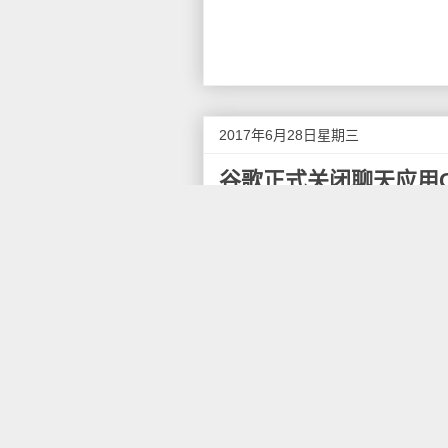
2017年6月28日星期三
谷歌正式关闭聊天应用Gt
6月26日消息，谷歌宣布，聊天应用
出于2005年，被当作Gmail
进行更加快捷的交流，并支持文
Gtalk也被称作Gchat。过
们在6月底之前切换至Hangou
Hangouts。
谷歌表示，Gtalk的死忠粉可以使
此外，Android平台的Gtal
频聊天，以及与谷歌其他服务的