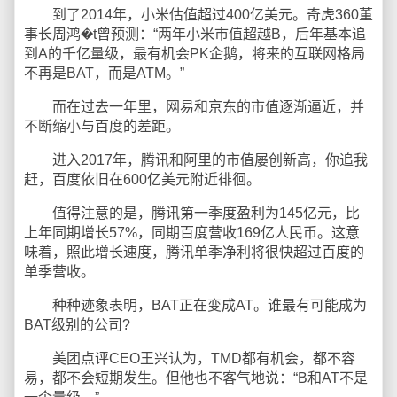
到了2014年，小米估值超过400亿美元。奇虎360董
事长周鸿�t曾预测：“两年小米市值超越B，后年基本追
到A的千亿量级，最有机会PK企鹅，将来的互联网格局
不再是BAT，而是ATM。”
而在过去一年里，网易和京东的市值逐渐逼近，并
不断缩小与百度的差距。
进入2017年，腾讯和阿里的市值屡创新高，你追我
赶，百度依旧在600亿美元附近徘徊。
值得注意的是，腾讯第一季度盈利为145亿元，比
上年同期增长57%，同期百度营收169亿人民币。这意
味着，照此增长速度，腾讯单季净利将很快超过百度的
单季营收。
种种迹象表明，BAT正在变成AT。谁最有可能成为
BAT级别的公司?
美团点评CEO王兴认为，TMD都有机会，都不容
易，都不会短期发生。但他也不客气地说：“B和AT不是