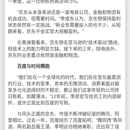
一季度，这一比例依然高达98.5%。
“京东从本身来讲还是一家电商公司，金融和物流有
机会成功，但需要时间。”李成东认为，京东想保持盈利
状态依然有一定挑战，“新业务需要投入的也不少，从短
期来看，京东不会实现大规模盈利。”
在黄渊普看来，京东想走亚马逊的“技术驱动”路线，
但技术上的能力明显欠缺。接下来的三年，除电商外，
京东的业务重点依然是金融和物流。
百度与时间赛跑
“我们处在一个全球化的时代，我们处在变化最莫测
的行业，技术的变革、资本的无情流动、消费者面对越
发多元化选择时的不稳定，都让我们这家年轻的公司终
日乾乾，如履薄冰。”12年前，李彦宏写给员工的内部邮
件，或许正是此刻百度的写照。
与风头正盛的京东、市值不断冲破纪录的腾讯、阿
里相比，过去一年，百度经历了百度贴吧、“魏则西”等风
波，两名副总裁王湛、李明远也相继离职，还出现了连