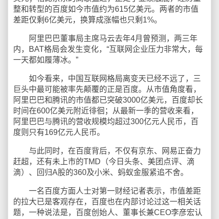
整和转型的百度如今市值约为615亿美元。两者的市值
差距仅剩6亿美元，换算成涨幅也只剩1%。
阿里巴巴董事局主席马云去年4月曾预测，两三年
内，BAT格局会发生变化，“互联网企业压力非常大，每
一天都如履薄冰。”
如今看来，中国互联网格局离变天已经不远了，三
巨头中最可能被率先颠覆的正是百度。从市值角度看，
阿里巴巴和腾讯的市值都已突破3000亿美元，百度却长
时间在600亿美元附近徘徊；从最新一季的营收来看，
阿里巴巴与腾讯的营收规模均超过300亿元人民币，百
度则只有169亿元人民币。
与此同时，在百度背后，不仅有京东、网易正奋力
赶超，还有未上市的TMD（今日头条、美团点评、滴
滴）、回归A股的360及小米、蚂蚁金服紧追不舍。
一名百度方面人士对第一财经记者表示，市值差距
的拉大已是客观存在，百度也在内部讨论过这一相关话
题，一种说法是，百度创始人、董事长兼CEO李彦宏认