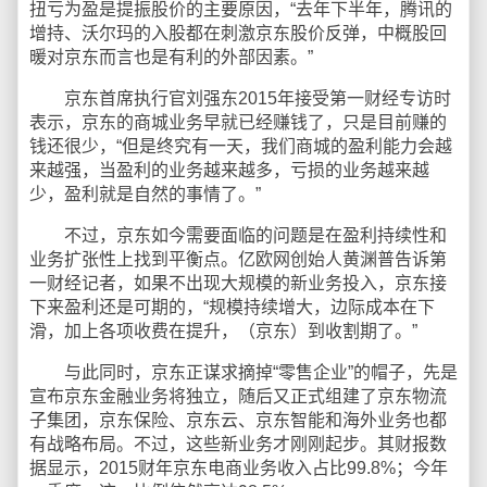
扭亏为盈是提振股价的主要原因，“去年下半年，腾讯的
增持、沃尔玛的入股都在刺激京东股价反弹，中概股回
暖对京东而言也是有利的外部因素。”
京东首席执行官刘强东2015年接受第一财经专访时
表示，京东的商城业务早就已经赚钱了，只是目前赚的
钱还很少，“但是终究有一天，我们商城的盈利能力会越
来越强，当盈利的业务越来越多，亏损的业务越来越
少，盈利就是自然的事情了。”
不过，京东如今需要面临的问题是在盈利持续性和
业务扩张性上找到平衡点。亿欧网创始人黄渊普告诉第
一财经记者，如果不出现大规模的新业务投入，京东接
下来盈利还是可期的，“规模持续增大，边际成本在下
滑，加上各项收费在提升，（京东）到收割期了。”
与此同时，京东正谋求摘掉“零售企业”的帽子，先是
宣布京东金融业务将独立，随后又正式组建了京东物流
子集团，京东保险、京东云、京东智能和海外业务也都
有战略布局。不过，这些新业务才刚刚起步。其财报数
据显示，2015财年京东电商业务收入占比99.8%；今年