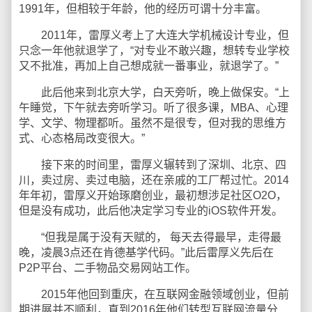
1991年，但相较于年龄，他的经历可谓十分丰富。
2011年，雷厚义考上了大连大学机械设计专业，但
只念一年他就退学了，“对专业不敢兴趣，想转专业学校
又不批准，再加上自己想成就一番事业，就退学了。”
此后他来到北京大学，白天旁听，晚上做保安。“上
午睡觉，下午就去旁听学习。听了很多课，MBA、心理
学、文学、物理都听。虽然不是很专，但对我的思维方
式、心态格局改变很大。”
接下来的时间里，雷厚义辗转到了深圳、北京、四
川，卖过房、卖过电脑，还在亲戚的工厂帮过忙。2014
年年初，雷厚义开始琢磨创业，最初想涉足社区O2O，
但是没有成功，此后他决定学习专业的iOS软件开发。
“但我是属于没有天赋的， 每天去得最早，走得最
晚，凌晨3点还在肯德基学代码。”此后雷厚义先后在
P2P平台、二手物品交易网站工作。
2015年他回到重庆，在互联网金融领域创业，但前
期进展并不顺利，直到2016年他们转型互联网流量分