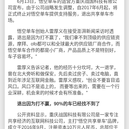
6月13日，悟空单车的运营方重庆战国科技有限公
司宣布，由于公司战略发生调整，自2017年6月起，将
正式终止对悟空单车提供支持服务，退出共享单车市
场。
悟空单车创始人雷厚义在接受澎湃新闻采访时透
露，退出是因为打不赢了，“我们拿不到顶级的供应链资
源，摩拜、ofo都可以和全球最大的供应链厂商合作，而
悟空单车合作的都是小厂商，产品品质上不是特别好，
车子容易坏。”
雷厚义告诉记者，他的经历十分坎坷，大一退学，
曾在北大旁听和做保安，先后卖过房子、卖过电脑，直
到近年涉足互联网金融。雷厚义感叹，“创业不要盲目追
风口。风口不是追上的， 而要等出来的，需要在一个行
业深耕，机会来的时候才会有所准备。”
退出因为打不赢，90%的车已经找不到了
公开资料显示，重庆战国科技有限公司是一家专注
共享经济的互联网科技公司，主打“悟空共享单车”品牌，
成立于2016年9月，注册资本10万元人民币，总部位于