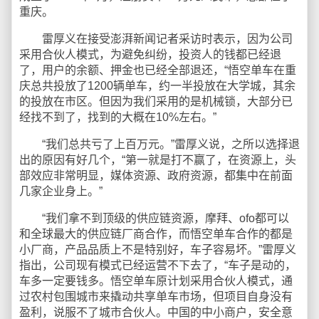
重庆。
雷厚义在接受澎湃新闻记者采访时表示，因为公司
采用合伙人模式，为避免纠纷，投资人的钱都已经退
了，用户的余额、押金也已经全部退还，“悟空单车在重
庆总共投放了1200辆单车，约一半投放在大学城，其余
的投放在市区。但因为我们采用的是机械锁，大部分已
经找不到了，找到的大概在10%左右。”
“我们总共亏了上百万元。”雷厚义说，之所以选择退
出的原因有好几个，“第一就是打不赢了，在资源上，头
部效应非常明显，媒体资源、政府资源，都集中在前面
几家企业身上。”
“我们拿不到顶级的供应链资源，摩拜、ofo都可以
和全球最大的供应链厂商合作，而悟空单车合作的都是
小厂商，产品品质上不是特别好，车子容易坏。”雷厚义
指出，公司现有模式已经运营不下去了，“车子是动的，
车多一定要钱多。悟空单车原计划采用合伙人模式，通
过农村包围城市来撬动共享单车市场，但项目自身没有
盈利，说服不了城市合伙人。中国的中小商户，安全意