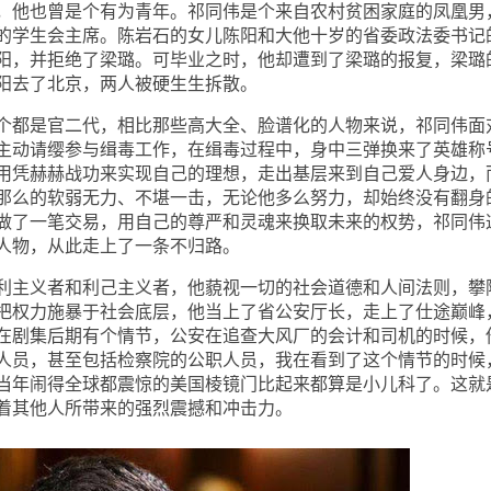
他也曾是个有为青年。祁同伟是个来自农村贫困家庭的凤凰男
的学生会主席。陈岩石的女儿陈阳和大他十岁的省委政法委书记
阳，并拒绝了梁璐。可毕业之时，他却遭到了梁璐的报复，梁璐
阳去了北京，两人被硬生生拆散。
都是官二代，相比那些高大全、脸谱化的人物来说，祁同伟面
主动请缨参与缉毒工作，在缉毒过程中，身中三弹换来了英雄称
用凭赫赫战功来实现自己的理想，走出基层来到自己爱人身边，
那么的软弱无力、不堪一击，无论他多么努力，却始终没有翻身
做了一笔交易，用自己的尊严和灵魂来换取未来的权势，祁同伟
人物，从此走上了一条不归路。
主义者和利己主义者，他藐视一切的社会道德和人间法则，攀
把权力施暴于社会底层，他当上了省公安厅长，走上了仕途巅峰
在剧集后期有个情节，公安在追查大风厂的会计和司机的时候，
人员，甚至包括检察院的公职人员，我在看到了这个情节的时候
当年闹得全球都震惊的美国棱镜门比起来都算是小儿科了。这就
着其他人所带来的强烈震撼和冲击力。