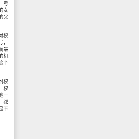
，考
的女
的父
对权
号，
而最
的机
这个
附权
，权
他一
，都
是不