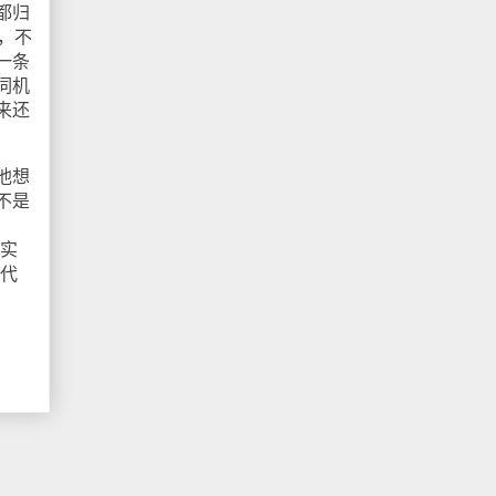
都归
，不
一条
伺机
来还
他想
不是
是实
二代