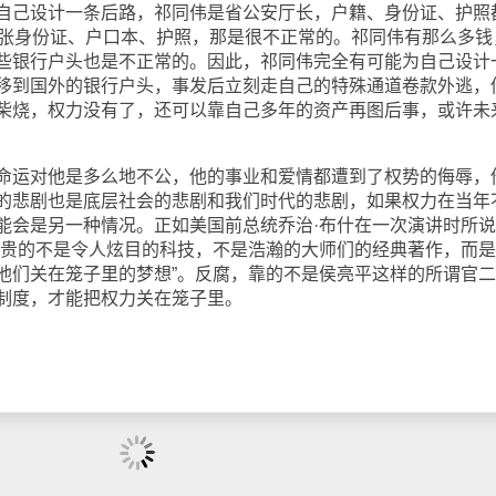
自己设计一条后路，祁同伟是省公安厅长，户籍、身份证、护照
8张身份证、户口本、护照，那是很不正常的。祁同伟有那么多钱
些银行户头也是不正常的。因此，祁同伟完全有可能为自己设计
移到国外的银行户头，事发后立刻走自己的特殊通道卷款外逃，
柴烧，权力没有了，还可以靠自己多年的资产再图后事，或许未
运对他是多么地不公，他的事业和爱情都遭到了权势的侮辱，
的悲剧也是底层社会的悲剧和我们时代的悲剧，如果权力在当年
能会是另一种情况。正如美国前总统乔治·布什在一次演讲时所说
珍贵的不是令人炫目的科技，不是浩瀚的大师们的经典著作，而
他们关在笼子里的梦想”。反腐，靠的不是侯亮平这样的所谓官
制度，才能把权力关在笼子里。