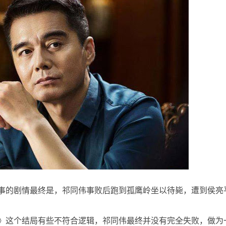
的剧情最终是，祁同伟事败后跑到孤鹰岭坐以待毙，遭到侯亮
这个结局有些不符合逻辑，祁同伟最终并没有完全失败，做为