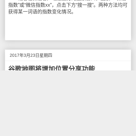
指数”或“微信指数xx”，点击下方“搜一搜”。两种方法均可
获得某一词语的指数变化情况。
2017年3月23日星期四
谷歌地图将增加位置分享功能
谷歌地图增加一个新功能：分享位置信息。分享位
置并没有什么新鲜的。Waze拥有位置分享功能，谷歌自
己开发的Latitudes程序也可以将实时位置分享给朋友，
不过这款程序2013年“退役”了。谷歌地图有9500万用
户，在谷歌所有的App中，它的用户量排名第二，仅次
于YouTube，在所有App中排名第四。
现在与朋友分享位置更容易了，只需要点击一下就
行了。在谷歌地图内，你可以通过侧菜单点击“Share