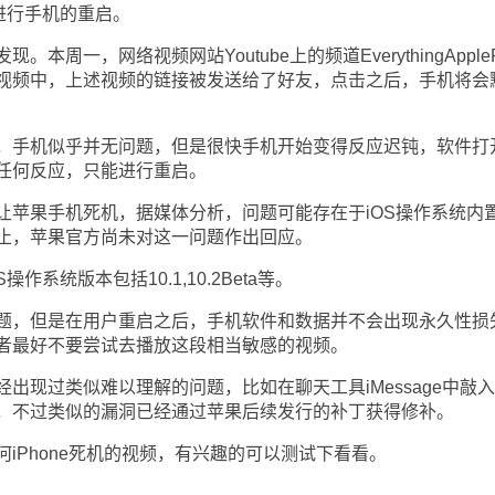
进行手机的重启。
一，网络视频网站Youtube上的频道EverythingAppleP
视频中，上述视频的链接被发送给了好友，点击之后，手机将会
手机似乎并无问题，但是很快手机开始变得反应迟钝，软件打
任何反应，只能进行重启。
果手机死机，据媒体分析，问题可能存在于iOS操作系统内
止，苹果官方尚未对这一问题作出回应。
统版本包括10.1,10.2Beta等。
，但是在用户重启之后，手机软件和数据并不会出现永久性损
者最好不要尝试去播放这段相当敏感的视频。
现过类似难以理解的问题，比如在聊天工具iMessage中敲
，不过类似的漏洞已经通过苹果后续发行的补丁获得修补。
何iPhone死机的视频，有兴趣的可以测试下看看。