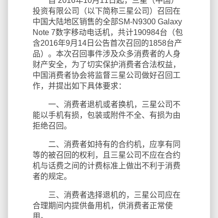
自 2016年10月11日起，三星（中国）
投资有限公司（以下简称三星公司）召回在
中国大陆地区销售的全部SM-N9300 Galaxy
Note 7数字移动电话机，共计190984台（包
含2016年9月14日公告首次召回的1858台产
品）。本次召回事件涉及众多消费者的人身
财产安全，为了切实保护消费者合法权益，
中国消费者协会将监督三星公司做好召回工
作，并提出如下具体要求：
一、消费者退机或者换机，三星公司不
能以手机有损，包装或附件不全、有损为由
拒绝召回。
二、消费者如持有的合约机，应享有同
等的被召回的权利，且三星公司不应在合约
机与话费之间的计费标准上做出不利于消费
者的规定。
三、消费者选择退机的，三星公司应在
合理期间内提供备用机，供消费者正常使
用。