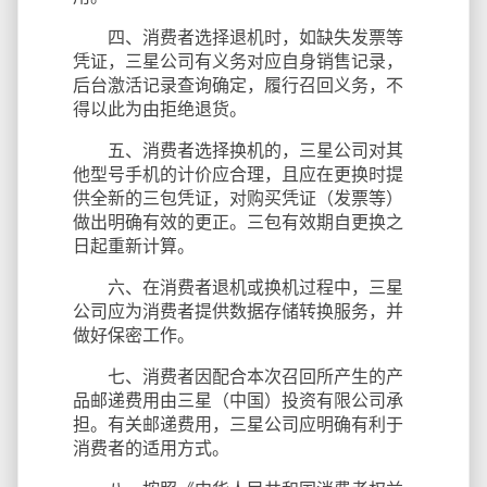
四、消费者选择退机时，如缺失发票等
凭证，三星公司有义务对应自身销售记录，
后台激活记录查询确定，履行召回义务，不
得以此为由拒绝退货。
五、消费者选择换机的，三星公司对其
他型号手机的计价应合理，且应在更换时提
供全新的三包凭证，对购买凭证（发票等）
做出明确有效的更正。三包有效期自更换之
日起重新计算。
六、在消费者退机或换机过程中，三星
公司应为消费者提供数据存储转换服务，并
做好保密工作。
七、消费者因配合本次召回所产生的产
品邮递费用由三星（中国）投资有限公司承
担。有关邮递费用，三星公司应明确有利于
消费者的适用方式。