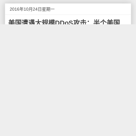
2016年10月24日星期一
美国遭遇大规模DDoS攻击：半个美国
“断网”
据外媒报道，当地时间10月21日早晨，为大批知名
网站提供技术服务的Dyn公司称，该公司遭遇了一次大
规模的DDoS攻击，从而导致许多网站宕机。除了上面
提到的那些，亚马逊、HBO Now、星巴克、Yelp等诸多
人气网站也未能幸免。
在这一地区，周五早上的互联网变成了一座“鬼城”。
由于Dyn遭到DDoS攻击的缘故，上述流行网站均无法访
问。
此次攻击是在美国东部是周五早上7点（北京时间周
五晚上7点）刚过以后开始的，Twitter、Tumblr、
Netflix、亚马逊、Shopify、Reddit、Airbnb、PayPal和
Yelp等诸多人气网站无一幸免。攻击发生后，Dyn迅速
在其网站上发布了消息更新，称其正在调查此事。Dyn