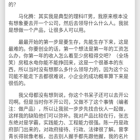
的？
马化腾：其实我是典型的理科IT男，我原来根本没
有想象要去开一个公司，然后去领导什么什么人。我就
是想做一个产品，让很多人可以用。
最最开始的第一步是要生存，先能生存下来，这是
最难的。你要创业的话，第一个想法是第一年的工资怎
么办，你第一年的收入怎么着至少房租得交吧？（全场
笑）房租水电你能不能挣回来，这是一个很基本的东
西，所以当时没有想那么多什么领导力的，因为这个公
司能不能走下去都很难说，小企业的成功概率算下来是
很低的。
我父母都没有想到说，你这个书呆子还可以去开公
司啊。但是当时你不开公司，又做不了这个事情（编者
注：做产品），所以让我就一步步先找合伙人一起做，
这样我的缺陷他们可以弥补。我对产品比较在行，张志
东绝对是学霸，实践能力、工程能力很强。陈一丹是政
府部门出来的，对政府接待、行政、法律很了解。曾李
青长得就像老板，出去别人握手都先跟他握，我的名片