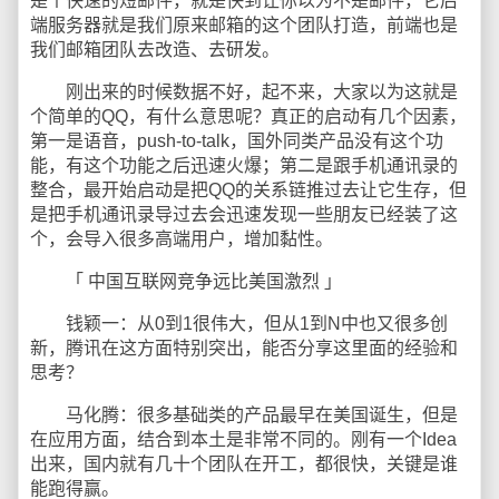
是个快速的短邮件，就是快到让你以为不是邮件，它后
端服务器就是我们原来邮箱的这个团队打造，前端也是
我们邮箱团队去改造、去研发。
刚出来的时候数据不好，起不来，大家以为这就是
个简单的QQ，有什么意思呢？真正的启动有几个因素，
第一是语音，push-to-talk，国外同类产品没有这个功
能，有这个功能之后迅速火爆；第二是跟手机通讯录的
整合，最开始启动是把QQ的关系链推过去让它生存，但
是把手机通讯录导过去会迅速发现一些朋友已经装了这
个，会导入很多高端用户，增加黏性。
「 中国互联网竞争远比美国激烈 」
钱颖一：从0到1很伟大，但从1到N中也又很多创
新，腾讯在这方面特别突出，能否分享这里面的经验和
思考？
马化腾：很多基础类的产品最早在美国诞生，但是
在应用方面，结合到本土是非常不同的。刚有一个Idea
出来，国内就有几十个团队在开工，都很快，关键是谁
能跑得赢。