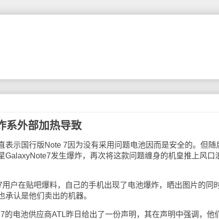
爆炸系外部加热导致
示国行版Note 7因为没有采用问题电池因而是安全的。但随
alaxyNote7发生爆炸，再次将这款问题缠身的机皇推上风口
 7用户在贴吧爆料，自己的手机出现了电池爆炸，晒出图片的同
也承认是他们卖出的机器。
7的电池供应商ATL昨日给出了一份声明，其在声明中强调，他