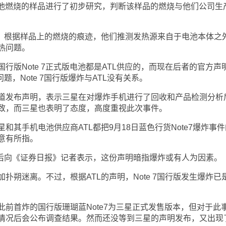
7电池燃烧的样品进行了初步研究，判断该样品的燃烧与他们公司生
根据样品上的燃烧的痕迹，他们推测发热源来自于电池本体之
热问题。
Note 7正式版电池都是ATL供应的，而现在后者的官方声
题，Note 7国行版爆炸与ATL没有关系。
发布声明，表示三星在对爆炸手机进行了回收和产品检测分析
致，而三星也表明了态度，高度重视此次事件。
手机电池供应商ATL都把9月18日蓝色行货Note7爆炸事件
意有所指。
向《证券日报》记者表示，这份声明暗指爆炸或有人为因素。
迷离。不过，根据ATL的声明，Note 7国行版发生爆炸已
首炸的国行版珊瑚蓝Note7为三星正式发售版本，但对于此
情况后会公布调查结果。然而还没等到三星的声明发布，又出现