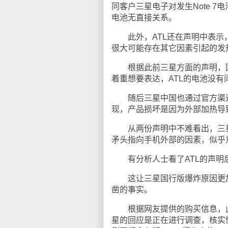
同客户三星电子对发生Note 
电池无直接关系。
此外，ATL还在声明中表示，
很大可能存在其它因素引起的发
根据此前三星方面的声明，国行版
着重想要表达，ATL的电池没有问
随后三星中国也通过官方渠道
现，产品损坏是因为外部加热导
从两份声明中不难看出，三星和其
矛头指向手机外部的因素，似乎
有分析人士看了ATL的声明后
这让三星国行版爆炸原因更加扑朔
凿的事实。
根据网友提供的购买信息，此前
星的回应是正在进行调查，核实