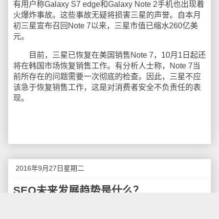
有用户称Galaxy S7 edge和Galaxy Note 2手机也出现着
火爆炸事故。这些事故无疑将损害三星的声誉。自本月
初三星宣布召回Note 7以来，三星市值已缩水260亿美
元。
目前，三星已恢复在美国销售Note 7，10月1日起还
将在韩国市场恢复销售工作。有分析人士称，Note 7当
前所存在的问题需要一次彻底的检查。因此，三星不应
该急于恢复销售工作，这是对消费者安全不负责任的表
现。
2016年9月27日星期二
SEO未来发展趋势是什么？
相信不少SEOER对SEO的发展方向或多或少都产