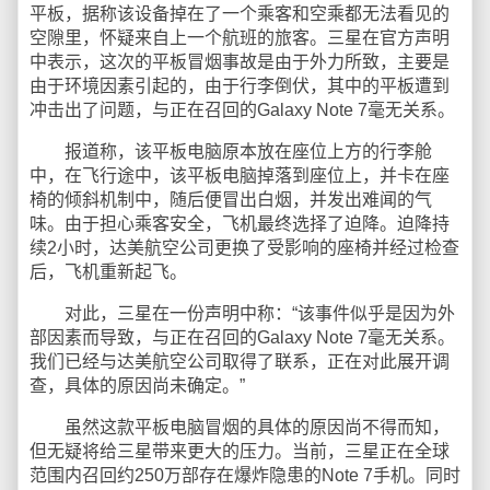
平板，据称该设备掉在了一个乘客和空乘都无法看见的
空隙里，怀疑来自上一个航班的旅客。三星在官方声明
中表示，这次的平板冒烟事故是由于外力所致，主要是
由于环境因素引起的，由于行李倒伏，其中的平板遭到
冲击出了问题，与正在召回的Galaxy Note 7毫无关系。
报道称，该平板电脑原本放在座位上方的行李舱
中，在飞行途中，该平板电脑掉落到座位上，并卡在座
椅的倾斜机制中，随后便冒出白烟，并发出难闻的气
味。由于担心乘客安全，飞机最终选择了迫降。迫降持
续2小时，达美航空公司更换了受影响的座椅并经过检查
后，飞机重新起飞。
对此，三星在一份声明中称：“该事件似乎是因为外
部因素而导致，与正在召回的Galaxy Note 7毫无关系。
我们已经与达美航空公司取得了联系，正在对此展开调
查，具体的原因尚未确定。”
虽然这款平板电脑冒烟的具体的原因尚不得而知，
但无疑将给三星带来更大的压力。当前，三星正在全球
范围内召回约250万部存在爆炸隐患的Note 7手机。同时