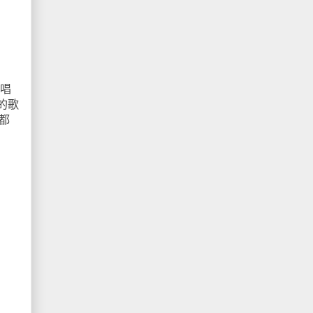
有唱
的歌
都