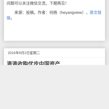
问题可以关注微信交流，下期再见！
来源：投稿，作者：何杨（heyangview），
原文链
接
。
2016年8月2日星期二
滴滴收购优步中国资产
滴滴出行宣布与Uber全球达成战略协议，滴滴出行
将收购优步中国的品牌、业务、数据等全部资产在中国
大陆运营。双方达成战略协议后， 滴滴出行和优步的母
公司Uber全球将相互持股，成为对方的少数股权股东。
根据双方签署的战略协议，滴滴出行和Uber全球将
相互持股，成为对方的少数股权股东。Uber全球将持有