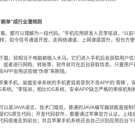
“刷单”成行业潜规则
毒，都可以理解为一段代码。”手机应用研发人员李铭说，“以前
一样；如今信号通道开放，走网络通道，上网速度提升，但也方便
下载，就相当于电脑被植入木马。它们进入手机后会获取用户信
，或者进行网购、转账等，软件就可在后台获取信息。只要用户
APP会用这些做“伪单”来刷钱。
果手机，装载安卓系统的手机更容易受到不良APP的‘青睐’，
S系统。”李铭说，相比IOS系统，安卓APP缺乏严格的审核机制
以是JAVA语言，技术门槛低，普通的JAVA编写器就能直接制
是IOS原生代码；开发代码软件，都要通过苹果官方认证，上线
代码很难走到前台；并且苹果手机系统还会自己识别应用后台下