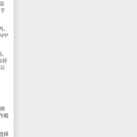
店
对于
内，
PP
则。
与好
不公
辨
作粗
选择