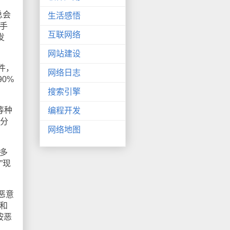
总会
生活感悟
手
互联网络
发
网站建设
件，
网络日志
0%
搜索引擎
等种
编程开发
部分
网络地图
多
”现
恶意
和
按恶