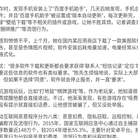
，发现手机安装上了“百度手机助手”，几天后她发现，手机
；并且“百度手机助手”被设置成“版本自动更新”，每次更新完，
桌球”“壁纸下载”等不相关的插件或游戏，让她不胜其烦。记者调查
“捆绑推广”等流氓行为。
到愤愤不平，上个月，她在国内某应用商店下载了一款美图软
告，甚至是色情图片视频；软件安装后耗电量加速，电量经常从9
格式化。
很多软件下载和更新都会要求获得‘联系人’‘短信记录’‘定位’
要这些信息的软件也有类似要求。”陈先生烦恼地说，实际上大
但如果不选择“同意”，软件就会停止服务，并一直“要求”。
戏玩玩，比如“打地鼠”“棋牌游戏”等，作为老玩家，他知道很
费提醒他都会直接退出。不过，他渐渐发现，有些游戏存在“吸费
没有提示就直接扣话费，让他感觉被骗了，但又没处举报。
互联网恶意程序分为八类：恶意扣费、隐私窃取、远程控制、
骗欺诈及流氓行为。2015年，国家互联网应急中心通过自主捕获
量近148万个，较2014年增长55.3%，主要针对安卓平台。
恶意行为分别是恶意扣费类、流氓行为类和远程控制类。