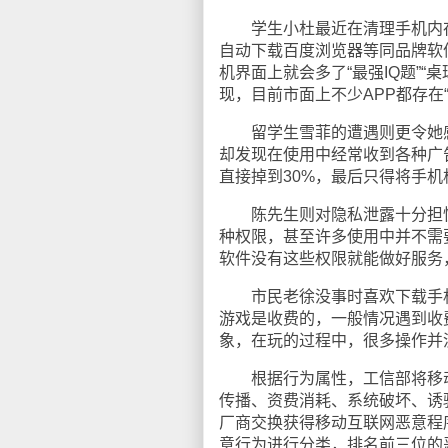
学生小杜最近在清理手机内存时
自动下载百度浏览器等同品牌软件
机界面上就会多了“最强IQ题”“
现，目前市面上不少APP都存在
留学生雪菲的遭遇则更令她感
却发现在使用中经常收到各种广
直接掉到30%，最后只得将手机
陈先生则对隐私泄露十分担忧：“
种权限，甚至许多使用中并不需
软件没有这些权限就能做好服务，
市民老徐没事时喜欢下载手机游
游戏是收费的，一般情况遇到收
象，在玩的过程中，很多操作并
根据行为属性，工信部将移动
传播、资费消耗、系统破坏、诱
厂商交换获得移动互联网恶意程序数
意行为进行分类，排名前三位的