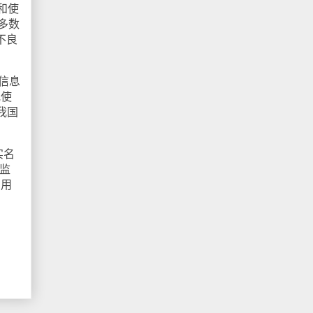
和使
多数
不良
信息
或使
我国
实名
监
与用