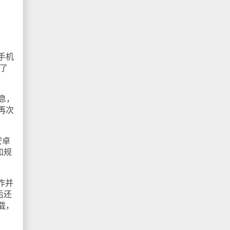
手机
了
息，
再次
安卓
和规
作并
后还
载，