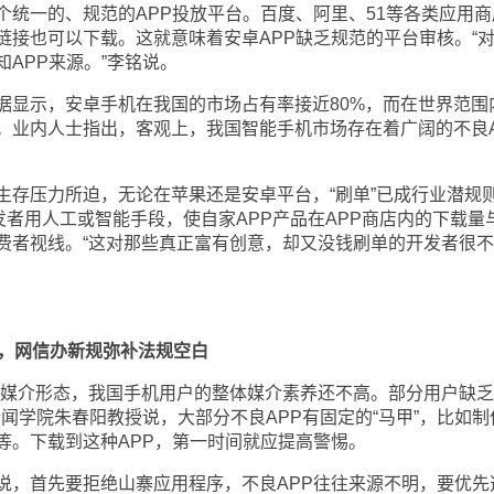
一的、规范的APP投放平台。百度、阿里、51等各类应用商
链接也可以下载。这就意味着安卓APP缺乏规范的平台审核。“
APP来源。”李铭说。
显示，安卓手机在我国的市场占有率接近80%，而在世界范围
%。业内人士指出，客观上，我国智能手机市场存在着广阔的不良A
压力所迫，无论在苹果还是安卓平台，“刷单”已成行业潜规
开发者用人工或智能手段，使自家APP产品在APP商店内的下载量
费者视线。“这对那些真正富有创意，却又没钱刷单的开发者很
力，网信办新规弥补法规空白
媒介形态，我国手机用户的整体媒介素养还不高。部分用户缺乏
新闻学院朱春阳教授说，大部分不良APP有固定的“马甲”，比如制
等。下载到这种APP，第一时间就应提高警惕。
，首先要拒绝山寨应用程序，不良APP往往来源不明，要优先