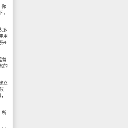
，你
下，
太多
使用
感兴
运营
案的
建立
候
具，
，所