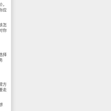
价，
你应
该怎
对你
选择
务
营方
要走
想