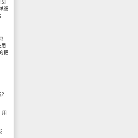
规划
详细
；
思
去思
的把
案？
？用
报