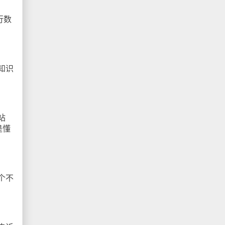
行数
知识
站
是懂
个不