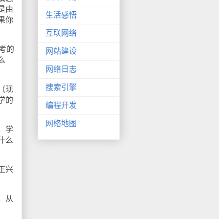
是由
生活感悟
果你
互联网络
考的
网站建设
么
网络日志
搜索引擎
（现
学的
编程开发
网络地图
，学
什么
正兴
，从