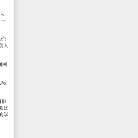
习
台一
果你
别人
间阅
比较
有很
会比
的学