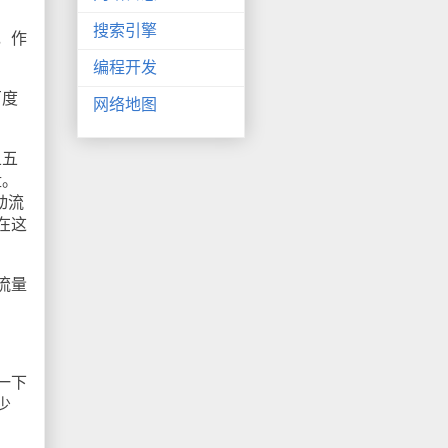
搜索引擎
，作
编程开发
百度
网络地图
五五
盘。
动流
在这
流量
一下
少