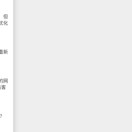
！但
优化
重新
的网
访客
？
）