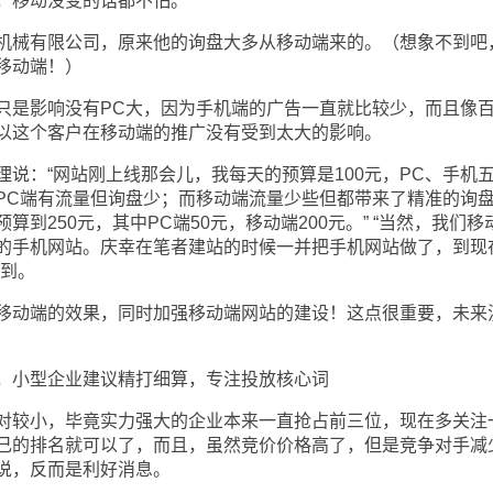
，移动没变的话都不怕。”
械有限公司，原来他的询盘大多从移动端来的。（想象不到吧
移动端！）
是影响没有PC大，因为手机端的广告一直就比较少，而且像
以这个客户在移动端的推广没有受到太大的影响。
：“网站刚上线那会儿，我每天的预算是100元，PC、手机
PC端有流量但询盘少；而移动端流量少些但都带来了精准的询
到250元，其中PC端50元，移动端200元。” “当然，我们移
的手机网站。庆幸在笔者建站的时候一并把手机网站做了，到现
说到。
动端的效果，同时加强移动端网站的建设！这点很重要，未来
小型企业建议精打细算，专注投放核心词
较小，毕竟实力强大的企业本来一直抢占前三位，现在多关注
己的排名就可以了，而且，虽然竞价价格高了，但是竞争对手减
说，反而是利好消息。