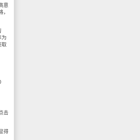
高意
格，
咨
率为
获取
0
点击
显得