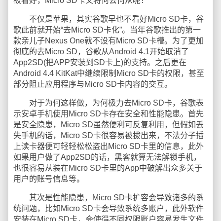
被看好，Micro SD卡又将何去何从呢？
不仅是苹果，其实谷歌早也不看好Micro SD卡，谷
歌此前就开始“去Micro SD卡化”。当年谷歌推出的第一
款亲儿子Nexus One就不设有Micro SD卡槽。为了更加
彻底的去Micro SD，谷歌从Android 4.1开始取消了
App2SD(把APP安装到SD卡上)的支持。之后更在
Android 4.4 KitKat中继续限制Micro SD卡的权限，甚至
部分阻止应用程序与Micro SD卡内容的交互。
对于为何这样做，为何极力去Micro SD卡，谷歌表
示安卓手机使用Micro SD卡存在安全和性能隐患。首先
是安全隐患，Micro SD虽然便利可反复利用，但假如丢
失手机的话，Micro SD卡很容易被拔出来，不法分子插
上读卡器便可轻轻松松盗出Micro SD卡里的信息，此外
如果用户做了App2SD的话，黑客就算无法解锁手机，
也很容易从装在Micro SD卡里的App中破解出众多关于
用户的账号信息等。
其次是性能隐患，Micro SD卡扩容会导致诸多的系
统问题，比如Micro SD卡会导致系统多账户，此外软件
安装在Micro SD卡，会使得不同权限账户容易发生文件