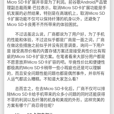
Micro SD卡扩展并非是为了利润。前谷歌Android产品管
理副总裁雨果·巴拉表示，取消Micro SD卡扩展功能是手
机发展的必然结果，特别是在高端机上，取消Micro SD
卡扩展功能不仅可以保持纤薄的机身以外，还避免了
Micro SD卡良莠不齐所带来的体验困扰。
不过话虽这么说，厂商都说为了用户好，为了手机
的性能和体验，不过这似乎都是厂商是一面之词，厂商
在做这些措施之前似乎并没有民意调查，询问一下用户
是 接受高昂价格的内置存储方案还是接受具性价比有瑕
疵的Micro SD卡扩容方案。在笔者看来大部分用户都是
不愿意放弃Micro SD卡扩容的吧。毕竟性价比和便捷性
都极高的Micro SD卡稍带一些小瑕疵也还是可以理解
的，而且安全问题性能问题也都是偶然事件，并非所有
人运气都这么糟糕。不知道大家怎么看？
总而言之，在去Micro SD卡化后，厂商不仅可以排
除Micro SD卡给手机带来的众多小问题的同时还能获得
不菲的利润以及纤薄的机身和美观的外形，这样完美的
方案有哪个厂商忍得住呢？