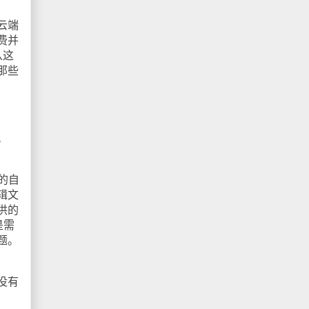
云端
费并
从这
那些
。
d的自
辑文
供的
是需
题。
没有