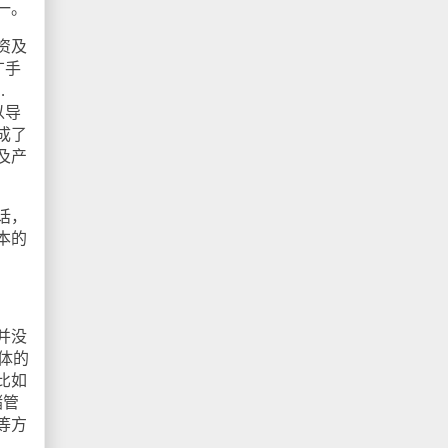
一。
资及
广手
…
以导
成了
及产
话，
本的
并没
体的
比如
储管
等方