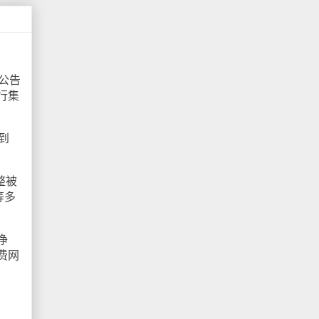
公告
行集
到
整被
等多
净
费网