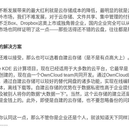
断发展带来的最大红利就是云存储成本的降低，最明显的就是
外市场，我们不难发展，对于云存储、文件共享、集中管理的付
乏Box、Dropbox这类上市或独角兽企业，国内企业完全可以
市场也同样证明了这一点——那些活得还不错的云盘，往往都是
的解决方案
难以接受，那么也可以选着自建云存储（是不是有点高大上）
he KDE 云计算项目，现在已经适用于大多数的云平台，它最早是
chek 创建的，现在由一个OwnCloud team共同开发。通过OwnClou
。通过自建云存储可以较好的替代网盘的诸多功能，实现在线编
体，离线下载等。自建云存储的优势在于数据私密性高于企业提
及被别人将你的数据“大数据一下”。当然，这个云存储的建立还
是金钱上的。此外，即使是自建的云存储，也不要忽略备份的问
认同这一点，那么不管你是企业还是个人，就该知道天下同样
……