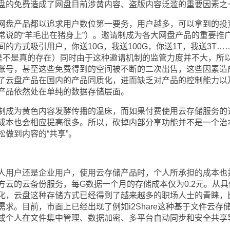
的免费造成了网盘目前涉黄内容、盗版内容泛滥的重要因素之
盘产品都以追求用户数位第一要务，用户越多，可以拿到的投
常说的“羊毛出在猪身上”）。邀请制成为各大网盘产品的重要推
的方式吸引用户，你送10G，我送100G，你送1T，我送3T…
是不是真的存在）同时由于这种邀请机制的监管力度并不大，所
账号，甚至这些免费得到的空间被不断的二次出售，这些因素造
了云盘产品在国内的产品同质化，进而缺乏对产品的控制能力以
产品依然处在单纯的数据存储层面。
成为黄色内容发酵传播的温床，而如果付费使用云存储服务的
成本也会相应提高很多。所以，砍掉内部分享功能并不是一个治
做到内容的“共享”。
用户还是企业用户，使用云存储产品时，个人所承担的成本也
方云的云备份服务，每G数据一个月的存储成本仅为0.2元。从具
化，云盘这种存储方式已经得到了越来越多的职场人士的青睐，
求。目前，市面上已经出现了例如i2Share这种基于文件云存
或个人在文件集中管理、数据加密、多平台自动同步和安全共享