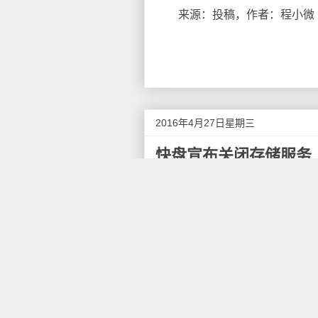
来源：投稿，作者：程小微
2016年4月27日星期三
快盘宣布关闭存储服务
快盘昨日晚发布了服务调整公
的存储服务将在6月30日结束
米账号的用户，数据将延期一个
以下是公告全文：
快盘发布服务调整公告 
尊敬的快盘用户：