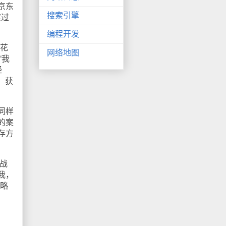
京东
搜索引擎
渡过
编程开发
花
网络地图
“我
经
，获
同样
的案
存方
战
我，
战略