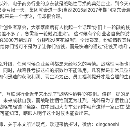
以外，电子商务行业的京东就是战略性亏损的典范企业，到今天
要亏损一天，集团就会进一步(当然2016到2017年期间京东会
看起来是一个悖论，但却很合理。
创业者聚会，大家落座后有人挑起一个话题“你们上一轮融的钱
的差不多了，急需新一轮融资进来”。 这时候有个创业者自豪的说
3000万到现在一分钱都没有花掉呢”。全场鼓掌，纷纷请教其
人给你们钱可不是为了让你们省钱，而是快速的通过“花钱买时间”
升级，任何时候企业盈利都是天经地义的事情。战略性亏损也
。同时，战略性亏损这样的招数也不能滥用，凡客就是非常典型
如何迅速的获取利润、现金流为正、员工福利提升才是合理的生
，互联网行业近年来出现了“战略性牺牲”的案例。值得一提的是
，未来成就自我，而战略性牺牲则更为壮烈，纯粹是为了牺牲自
战略布局铺平道路。在中国四大专车公司中就有这样一家正在“
人可能知道，瞎眼人明年这个时候也能看出来。
于本文所述观点，欢迎来信探讨，微信：dingdaoshi