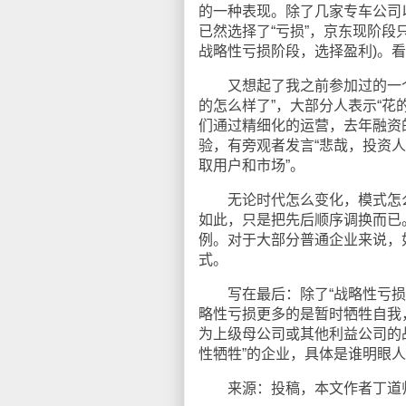
的一种表现。除了几家专车公司
已然选择了“亏损”，京东现阶段只
战略性亏损阶段，选择盈利)。
又想起了我之前参加过的一个
的怎么样了”，大部分人表示“花
们通过精细化的运营，去年融资的
验，有旁观者发言“悲哉，投资
取用户和市场”。
无论时代怎么变化，模式怎么
如此，只是把先后顺序调换而已
例。对于大部分普通企业来说，
式。
写在最后：除了“战略性亏损”
略性亏损更多的是暂时牺牲自我
为上级母公司或其他利益公司的
性牺牲”的企业，具体是谁明眼
来源：投稿，本文作者丁道师，关