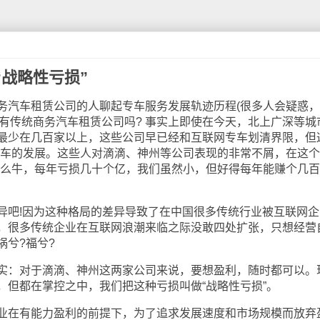
战略性亏损”
汽车租赁公司的人聊起专车服务发展轨迹历程(很多人会疑惑，
还有传统商务汽车租赁公司吗? 事实上即使在今天，北上广深等城
最少在几百家以上，这些公司早已经和互联网专车划清界限，但
专车的发展。这些人对滴滴、神州等公司表现的非常不屑，在这
什么牛，每年亏损几十个亿，我们虽然小，但好得每年能赚个几百
吧!因为这种格局的差异导致了在中国很多传统行业被互联网企
，很多传统企业在互联网浪潮来临之际没敢四处扩张，只想经营
祸兮?福兮?
：对于滴滴、神州这两家公司来说，要想盈利，随时都可以。
，但都在掌控之中，我们把这种亏损叫做“战略性亏损”。
在有能力盈利的前提下，为了追求发展速度和市场规模而放弃