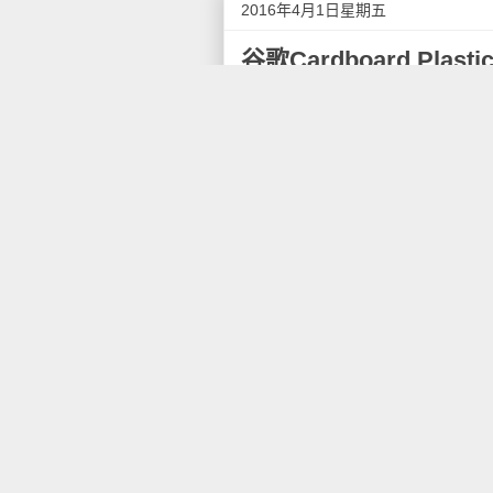
2016年4月1日星期五
谷歌Cardboard Plast
随着虚拟现实Oculus Ri
歌发布了一款叫做Cardboard
视角、360度音效、20/20
被装进了这个轻量级的头套里边
听起来是不是很诱人啊？不过
是一个透明的塑料头套。
Google Cardboard Plast