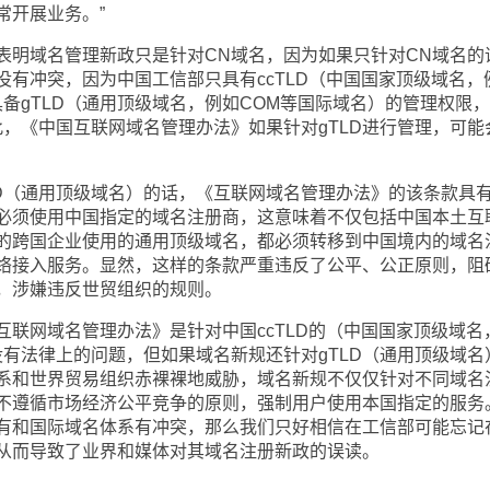
常开展业务。”
明域名管理新政只是针对CN域名，因为如果只针对CN域名的
没有冲突，因为中国工信部只具有ccTLD（中国国家顶级域名，
备gTLD（通用顶级域名，例如COM等国际域名）的管理权限
此，《中国互联网域名管理办法》如果针对gTLD进行管理，可能
（通用顶级域名）的话，《互联网域名管理办法》的该条款具
必须使用中国指定的域名注册商，这意味着不仅包括中国本土互
的跨国企业使用的通用顶级域名，都必须转移到中国境内的域名
络接入服务。显然，这样的条款严重违反了公平、公正原则，阻
，涉嫌违反世贸组织的规则。
网域名管理办法》是针对中国ccTLD的（中国国家顶级域名
没有法律上的问题，但如果域名新规还针对gTLD（通用顶级域名
系和世界贸易组织赤裸裸地威胁，域名新规不仅仅针对不同域名
不遵循市场经济公平竞争的原则，强制用户使用本国指定的服务
有和国际域名体系有冲突，那么我们只好相信在工信部可能忘记
从而导致了业界和媒体对其域名注册新政的误读。