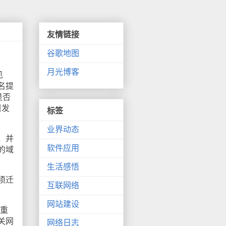
友情链接
谷歌地图
月光博客
见
名提
是否
引发
标签
业界动态
，并
软件应用
的域
生活感悟
须迁
互联网络
网站建设
款重
关网
网络日志