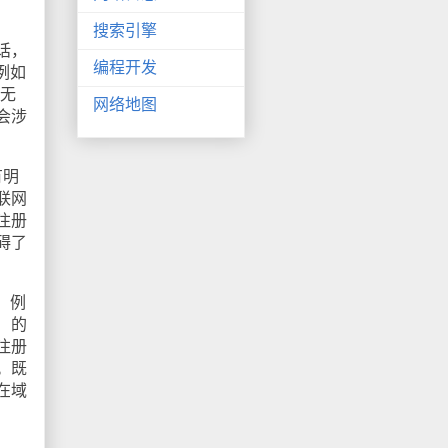
搜索引擎
话，
编程开发
例如
，无
网络地图
会涉
有明
联网
注册
碍了
，例
）的
注册
。既
在域