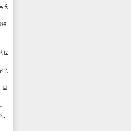
其设
棋特
的世
象棋
。因
8。
么，