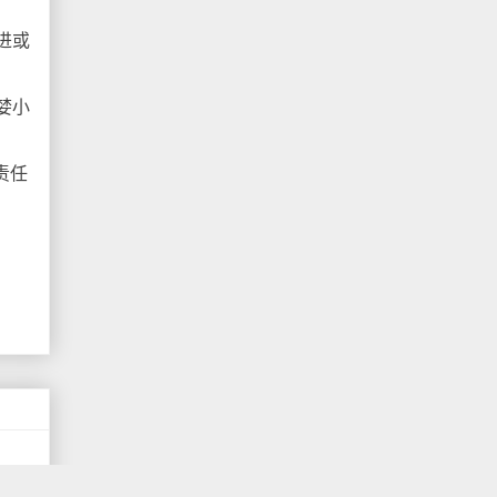
进或
婪小
责任