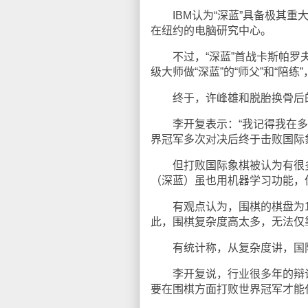
IBM认为“深蓝”具备极其重
在纽约的电脑研究中心。
不过，“深蓝”首战卡斯帕罗夫，
级大师做“深蓝”的“师父”和“陪
终于，许峰雄和脱胎换骨后的“
李开复表示：“我记得我在多年
界冠军多次对决后终于击败国际
但打败国际象棋被认为有很多
（深蓝）虽也用机器学习功能，但主
有观点认为，围棋的棋盘为19*
此，围棋复杂度高太多，无法仅
有统计称，从复杂度讲，国际象棋是
李开复说，行业很多年的辩论
要在围棋方面打败世界冠军才能