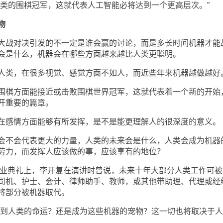
的围棋冠军，这就代表人工智能必将达到一个更高层次。”
物
战对决引发的不一定是谁会赢的讨论，而是多长时间机器才能
会是什么，机器会在哪些方面越来越比人类更聪明。
类，在很多视觉、感觉方面不如人，而近些年来机器越做越好
棋方面能接近或击败围棋世界冠军，这就代表着一个新的开始
开重要的篇章。
感情方面能够有所发挥，是不是能更理解人的很深度的意义。
不会代表更大的力量，人类的未来会是什么，人类会成为机器
劳力，而发挥人应该做的事，应该享有的地位？
业典礼上，李开复在演讲时曾说，未来十年大部分人类工作可被
司机、护士、会计、律师助手、教师，或其他带助理、代理或经
将部分被机器取代。
到人类的命运？还是成为这些机器的宠物？这一切也将取决于人