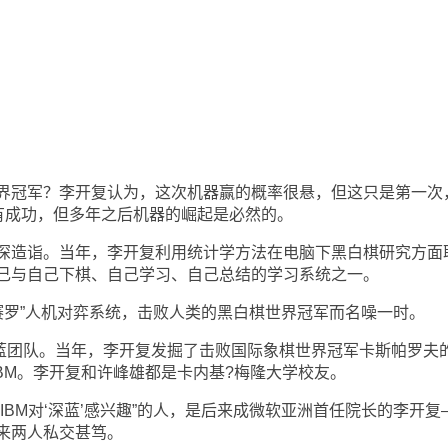
冠军？李开复认为，这次机器赢的概率很悬，但这只是第一次
没有成功，但多年之后机器的崛起是必然的。
造诣。当年，李开复利用统计学方法在电脑下黑白棋研究方面
己与自己下棋、自己学习、自己总结的学习系统之一。
赛罗”人机对弈系统，击败人类的黑白棋世界冠军而名噪一时。
团队。当年，李开复发掘了击败国际象棋世界冠军卡斯帕罗夫
IBM。李开复和许峰雄都是卡内基?梅隆大学校友。
M对‘深蓝’感兴趣”的人，是后来成微软亚洲首任院长的李开复
来两人私交甚笃。