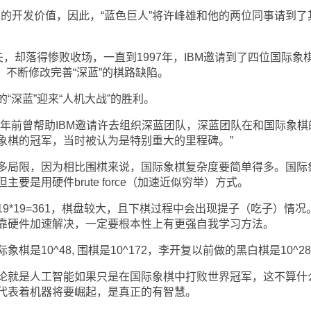
大的开发价值，因此，“蓝色巨人”将许峰雄和他的两位同事请到了
却落得惨败收场，一直到1997年，IBM邀请到了四位国际象
练”，不断修改完善“深蓝”的棋路缺陷。
深蓝”迎来“人机大战”的胜利。
前曾帮助IBM邀请许去组织深蓝团队，深蓝团队在和国际象棋
象棋的冠军，当时被认为是特别重大的里程碑。”
局限，因为相比围棋来说，国际象棋复杂度要简单得多。国际
要是用硬件brute force（加速近似穷举）方式。
19=361，棋盘较大，且下棋过程中会出现提子（吃子）情况
靠硬件加速解决，一定要根本性上有更强自我学习方法。
10^48, 围棋是10^172，李开复以前做的黑白棋是10^2
就是人工智能如果只是在国际象棋中打败世界冠军，这不算什
代表着机器将要崛起，是真正的有智慧。