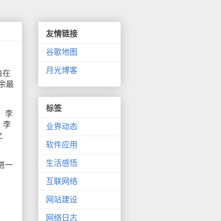
友情链接
谷歌地图
月光博客
白在
剩余最
标签
，李
，李
业界动态
之
软件应用
生活感悟
进一
互联网络
网站建设
。
网络日志