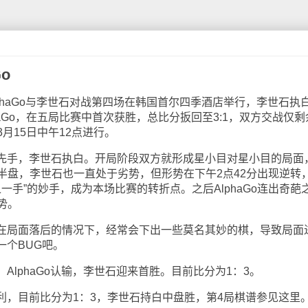
o
haGo与李世石对战第四场在韩国首尔四季酒店举行，李世石执
phaGo，在五局比赛中首次获胜，总比分扳回至3:1，双方交战仅
月15日中午12点进行。
黑先手，李世石执白。开局阶段双方就形成星小目对星小目的局面
半盘，李世石也一直处于劣势，但形势在下午2点42分出现逆转
一手”的妙手，成为本场比赛的转折点。之后AlphaGo连出奇葩
势。
o在局面落后的情况下，经常会下出一些莫名其妙的棋，导致局面
一个BUG吧。
AlphaGo认输，李世石迎来首胜。目前比分为1：3。
利，目前比分为1：3，李世石持白中盘胜，第4局棋谱参见这里