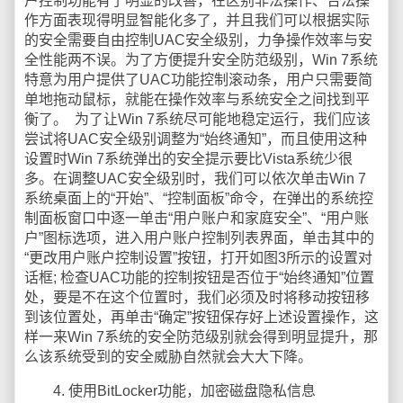
户控制功能有了明显的改善，在区别非法操作、合法操
作方面表现得明显智能化多了，并且我们可以根据实际
的安全需要自由控制UAC安全级别，力争操作效率与安
全性能两不误。为了方便提升安全防范级别，Win 7系统
特意为用户提供了UAC功能控制滚动条，用户只需要简
单地拖动鼠标，就能在操作效率与系统安全之间找到平
衡了。 为了让Win 7系统尽可能地稳定运行，我们应该
尝试将UAC安全级别调整为“始终通知”，而且使用这种
设置时Win 7系统弹出的安全提示要比Vista系统少很
多。在调整UAC安全级别时，我们可以依次单击Win 7
系统桌面上的“开始”、“控制面板”命令，在弹出的系统控
制面板窗口中逐一单击“用户账户和家庭安全”、“用户账
户”图标选项，进入用户账户控制列表界面，单击其中的
“更改用户账户控制设置”按钮，打开如图3所示的设置对
话框; 检查UAC功能的控制按钮是否位于“始终通知”位置
处，要是不在这个位置时，我们必须及时将移动按钮移
到该位置处，再单击“确定”按钮保存好上述设置操作，这
样一来Win 7系统的安全防范级别就会得到明显提升，那
么该系统受到的安全威胁自然就会大大下降。
4. 使用BitLocker功能，加密磁盘隐私信息