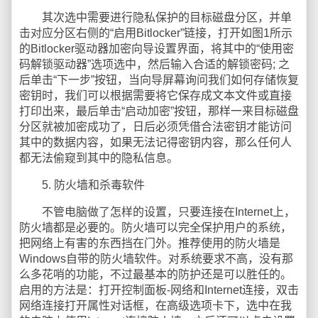
其次选中需要进行隐私保护的目标磁盘分区，并单
击对应分区右侧的“启用Bitlocker”链接，打开如图1所示
的Bitlocker驱动器加密向导设置界面，将其中的“使用密
码解锁驱动器”选项选中，然后输入合适的解锁密码; 之
后单击“下一步”按钮，当向导屏幕询问我们如何存储恢复
密钥时，我们可以根据需要将它保存成文本文件或直接
打印出来，最后单击“启动加密”按钮，那样一来目标磁盘
分区就被加密成功了，日后必须凭借合法密钥才能访问
其中的数据内容，如果无法记得密钥内容，那么任何人
都无法偷窥到其中的隐私信息。
5. 防火墙和杀毒软件
不管电脑做了怎样的设置，只要连接在Internet上，
防火墙都是必要的。防火墙可以完全保护用户的系统，
把网络上有害的东西挡在门外。推荐使用的防火墙是
Windows自带的防火墙软件。对系统要求不高，没有那
么多花哨的功能，不过最基本的防护还是可以胜任的。
启用的方法是：打开控制面板-网络和Internet连接，双击
网络连接打开属性对话框，在高级选项卡下，选中在我