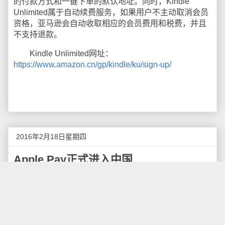
的付款方式和一键下单的默认地址。同时，Kindle
Unlimited属于自动续费服务，如果用户不主动取消会员
资格，亚马逊会自动收取相应的会员费用和税费，并且
不支持退款。
Kindle Unlimited网址：
https://www.amazon.cn/gp/kindle/ku/sign-up/
2016年2月18日星期四
Apple Pay正式进入中国
令人期待已久的Apple Pay终于在2月18号进入中
国，Apple Pay是一种基于NFC的手机支付功能，通过
加密Token完成支付过程，不参与自有资金的管理清
算，更安全更快速。绑定银行卡后，手机只需靠近POS
机+按指纹两步就可完成。只要有“银联云闪付”标示的地