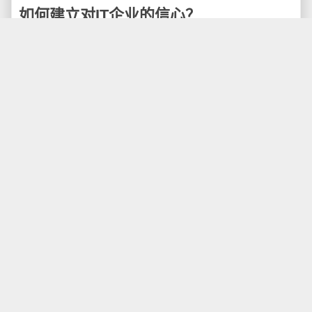
如何建立对IT企业的信心？
作为一个互联网时代的码农，只要一打开计算机或
是手机，就要使用一大堆软件的服务，比如浏览器，邮
件服务，微博服务，视频服务等等，而这些围绕着互联
网基础的服务背后都是一个个的企业，这些企业或大或
小，相互之间形成竞争关系。很早之前我就有这样的担
心和疑问，提供相同服务两家，我如何选择其中一个，
然后将我今后的生活和工作的内容都放在上面，万一有
一天他出问题了怎么办？反过来，如果我在创业，需要
提供怎么样的服务，才能让人们放心大胆的使用它呢？
比如，你开了一个公司，你需要选择一个企业邮箱
服务，是选择谷歌呢，还是选择QQ？总不能先试用了3
个月，出问题了，然后在花大量的成本，迁移到另外的
服务上去吧？这里，我就从“安全性”，“持续性”两个方面
谈谈自己的看法，如何建立对IT企业的信心。
安全性
早在互联网早期，虽然各种单机、网络病毒肆虐，