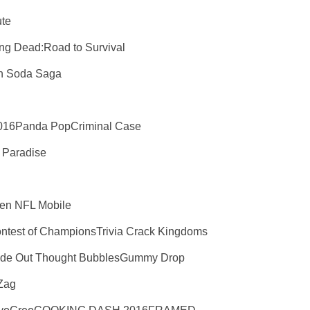
te
ad:Road to Survival
Soda Saga
anda PopCriminal Case
aradise
FL Mobile
of ChampionsTrivia Crack Kingdoms
t Thought BubblesGummy Drop
Zag