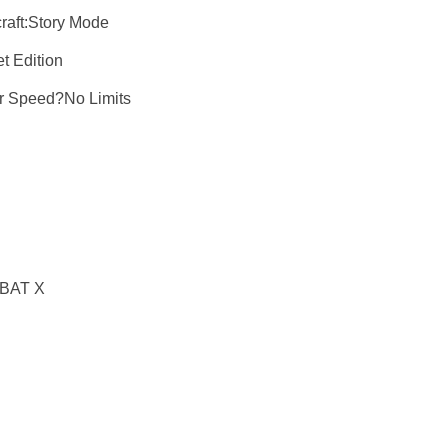
:Story Mode
Edition
eed?No Limits
AT X