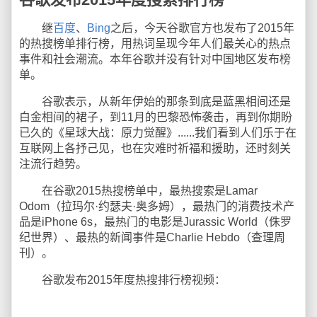
继
百度
、
Bing
之后，今天谷歌官方也发布了2015年
的热搜榜单排行榜，用热词呈现今年人们最关心的热点
事件和社会潮流。本年谷歌并没有针对中国地区发布榜
单。
谷歌表示，从新年伊始的那条到底是蓝黑相间还是
白金相间的裙子，到11月的巴黎恐怖袭击，再到你期盼
已久的《星球大战：原力觉醒》......我们看到人们乐于在
互联网上各抒己见，也在灾难时祈福和援助，还时刻关
注流行趋势。
在谷歌2015热搜榜单中，最热搜索是Lamar
Odom（拉玛尔·约瑟夫·奥多姆），最热门的消费技术产
品是iPhone 6s，最热门的电影是Jurassic World（侏罗
纪世界）、最热的新闻事件是Charlie Hebdo（查理周
刊）。
谷歌发布2015年度热搜排行榜视频：