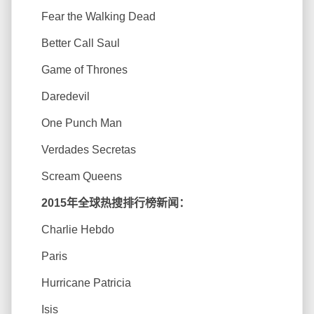
Fear the Walking Dead
Better Call Saul
Game of Thrones
Daredevil
One Punch Man
Verdades Secretas
Scream Queens
2015年全球热搜排行榜新闻：
Charlie Hebdo
Paris
Hurricane Patricia
Isis