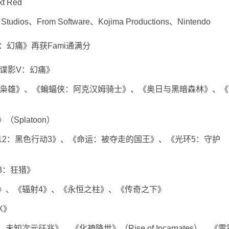
 Red
os、From Software、Kojima Productions、Nintendo
谍影V：幻痛》
枭雄》、《蝙蝠侠：阿克汉姆骑士》、《奥日与黑暗森林》、《
platoon）
：黑色行动3》、《命运：被夺走的国王》、《光环5：守护
：狂猎》
、《辐射4》、《永恒之柱》、《传奇之下》
X》
元征兆》、《化神降世》（Rise of Incarnates）、《雷