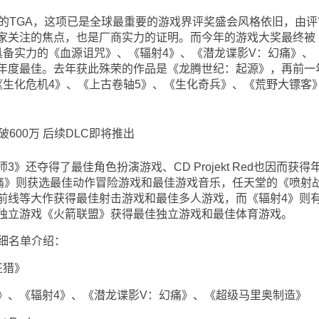
TGA，这项已是全球最重要的游戏界评奖盛会风格依旧，由评
家关注的焦点，也是厂商实力的证明。而今年的游戏大奖最终被
具备实力的《血源诅咒》、《辐射4》、《潜龙谍影V：幻痛》、
年度最佳。去年获此殊荣的作品是《龙腾世纪：起源》，再前一
《生化危机4》、《上古卷轴5》、《生化奇兵》、《荒野大镖客
夺得了最佳角色扮演游戏、CD Projekt Red也因而获得
痛》则获选最佳动作冒险游戏和最佳游戏音乐，任天堂的《喷射
前线等大作获得最佳射击游戏和最佳多人游戏，而《辐射4》则
独立游戏《火箭联盟》获得最佳独立游戏和最佳体育游戏。
细名单介绍：
狂猎》
、《辐射4》、《潜龙谍影V：幻痛》、《超级马里奥制造》