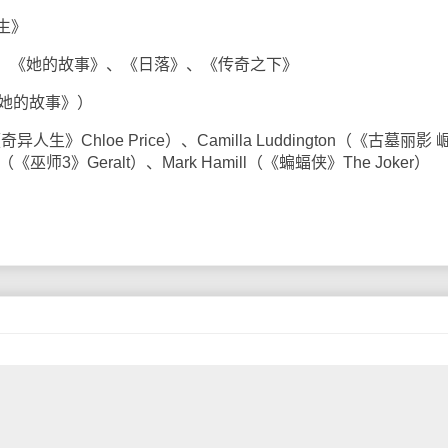
生》
》、《她的故事》、《日落》、《传奇之下》
（《她的故事》）
人生》Chloe Price）、Camilla Luddington（《古墓丽影 
kle（《巫师3》Geralt）、Mark Hamill（《蝙蝠侠》The Joker）
前，写博客是一种流行，一种爱好，越往后，写博客的人就越
人再写博客了，写博客变成了一种坚持，事实上，能坚持的往往