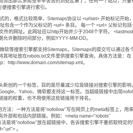
用派出那么多爬虫辛辛苦苦的到处乱窜了，任何一个站点，只要
方便搜索引擎进行索引。
的，格式比较简单，Sitemaps协议以 <urlset> 开始标记开始
个网址包含一个作为父标记的 <url> 条目。 每一个 <url> 父标记包
页文件的网址。此网址应以http开始并少于2048个字符。 <lastmo
允许删除时间部分，例如YYYY-MM-DD。
等搜索引擎都支持Sitemaps，Sitemaps的提交可以通过各
地址放在robots.txt文件里供搜索引擎查询，具体方法是：在
http://www.domain.com/sitemap.xml。
gle领头新创的一个标签，目的是尽量减少垃圾链接对搜索引擎的影响
gle、Yahoo、微软都支持这一标签。当超级链接中出现nofoll
链接的权重，也不用使用这些链接用于排名。
方法：一种方法是将"nofollow"写在网页上的meta标签上，用
和包括内部链接。例如：<meta name="robots"
> 。另一种方法是将"nofollow"放在超链接中，告诉搜索引擎不要抓取特定
="url"> 。