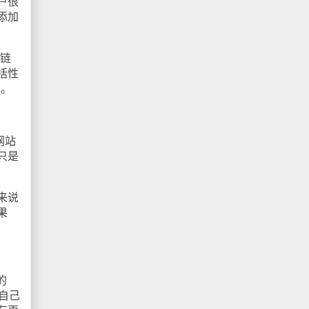
户很
添加
部链
括性
"。
网站
只是
来说
果
的
自己