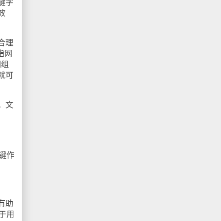
键字
效
合理
指网
词组
就可
。文
键作
有助
于用