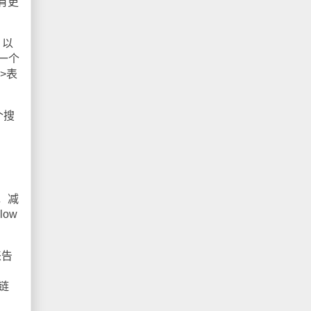
有更
，以
括一个
d>表
个搜
，减
ow
来告
的链