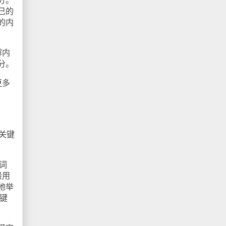
分。
己的
的内
解内
分。
更多
关键
。
键词
般用
地举
键