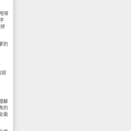
用带
字
用拼
擎的
内容
理解
表的
全面