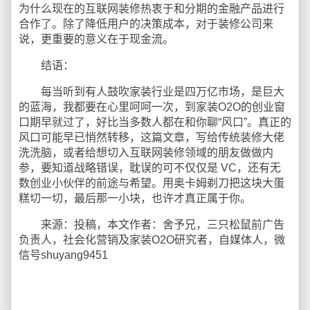
为什么现在的互联网装修热衷于和分期的金融产品进行
合作了。除了降低用户的决策成本，对于装修公司来
说，更重要的意义在于现金流。
结语：
每当听到有人鼓吹家装行业是四万亿市场，是巨大
的蓝海，我都要在心里呵呵一次，到家装O2O的创业窗
口期早就过了，好比当多数人都在和你聊“风口”。真正的
风口可能早已悄然转移，这篇文章，写给传统装修大佬
洗洗脑，或者给想切入互联网装修领域的朋友做做内
参，要知道战略错误，耽误的可不仅仅是 VC，还有无
数创业小伙伴的前途与希望。用奥卡姆剃刀把这块大蛋
糕切一切，最后那一小块，也许才真正属于你。
来源：投稿，本文作者：舍予兄，三只松鼠前广告
负责人，社会化营销及家装O2O研究者，自媒体人，微
信号shuyang9451