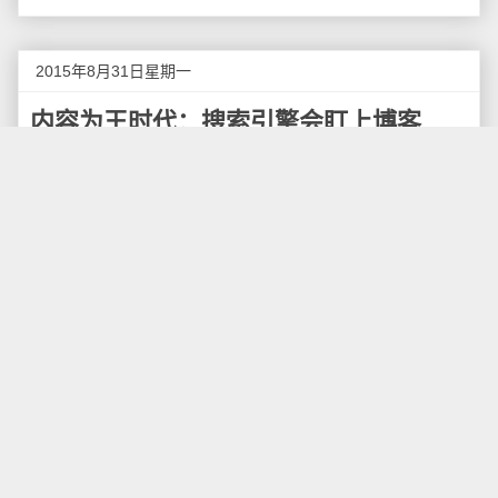
2015年8月31日星期一
内容为王时代：搜索引擎会盯上博客
吗？
内容为王在SEO早起就开说了，以前的很多SEO文
章，无论前面花多少口水舞弄SEO神技，最后总结的时
候 往往会来一句“内容最重要，内容是一切的基础”。可
是真的执行起来，没有多少人能够踏踏实实把内容做到
极致，因为内容建设是一场痛苦的持久战。
最近一两年，搜索引擎转型的味道比较浓厚，对用
户体验这一块抓得比较严，自然对内容频频提出高要
求。这一方面是搜索引擎之间的竞争，另一方面是由于
微信微博这种新媒体的分流。尤其微信公众号这 个工
具，与用户的亲密关系决定了它的内容必需有足够的吸
引力，否则用户随时翻脸不认人。这种“把 饭送到嘴边”
的工具，是会把人“惯坏”的工具。从此以后，在搜索引擎