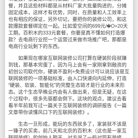
餐，并且这些材料都是从材料厂家大批量购进的，分摊
固定成本，这样才有优势，同时，在质量和人工效率上
也有相应的保证，另外切记，要把你的装修公司，和这
款爆款套餐绑定在一起。比如爱空间的699元/�O+20天
工期。百积木的333元套餐，你要是真不懂如何打造爆
款？去电商行业挖一个运营过来做市场推广吧，那都是
电商行业玩剩下的东西。
如果现在哪家互联网装修公司打算在硬装阶段就赚
到钱，那基本完蛋了，因为马上会有一家刚拿到融资的
初创公司取代你，硬装不盈利+免费设计可以说应该是互
联网装修的一项基础标准，由入口快速向内延伸，打造
“硬装、软装、智能化”的完整生态链才是行业的未来形
态。这个生态早晚业内会有人做出来，但是无疑，在这
个过程中，很多先驱都会倒下。这块的观点，建议去看
看半年前我写过一篇关于互联网装修的调研报告《一篇
文章带你读懂风口下的互联网装修》。
生态一旦形成，能玩的东西就多了，家装就不该是
一锤子的买卖，前几天和北京的百积木（这也是一家互
联网装修）的创始人聊天，对方说了一些对现有装修