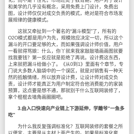
化，而不是个性化，市场还处于教育期，用户对于设计
和美学的几乎没有概念，采用免费上门设计，免费出
图，设计师仅仅对成交负责的模式，绝对是符合市场发
展规律的健康模式。
这就又牵扯到一个著名的“漏斗模型”了，所有的
O2O模式都是用户为先，规模效应决定一切，所以这个
漏斗的开口要足够的大，而如果强调设计师价值，用户
一看就得骂娘：什么，你丫就来我家敲敲墙画画图就要
找我要钱？第一反应就是拒绝了再说。设计费这东西，
上来就把漏斗给做小了。《从0到1》里面有个章节，专
门说大多数人脑袋中的一个误区，就是对销售有一种天
然的抵触情绪，所以放弃设计费，让设计师对成交负
责，设计师才能真正为用户制定符合他消费能力的家装
预算，这点要是想不通，那就别干什么互联网装修了，
拿个棍棍去墙角画圈圈吧。
3.由入口快速向产业链上下游延伸，学雕爷“一鱼多
吃”
为什么我反复强调标准化？互联网装修的套餐之所
以便宜，主要是从主材上面产生的。如果是标准化套