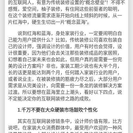
的互联网人，有意为传统装修设置的“概念壁垒”！不得不
感慨，爱空间，柚子装修，有住网这些前驱者的聪明，
在这个装修流量需求逐渐开始向线上倾斜的时候，从一
片红海中，硬生生切出一片“概念蓝海”。
说到红海和蓝海，身处家装行业，一定要闹明白自
己能为用户提供什么？比如，传统装修公司喜欢包装自
己的设计师，强调设计的价值，用户有时也会觉得，设
计很重要，因为他们会去关注那些装修成品的家居照，
幻想着自己家未来也会如此，但用户真的是需要一份完
美的设计方案吗？非也，家装工期少说也有大半个月，
长的话更是能达到两个月，任何踏入家装行业的用户，
或者说业主，在被装修搞的筋疲力尽之后，大部分用户
需求是从完美设计，向需要一份一条龙的装修解决方案
过渡。所以要想在蓝海里立上潮头，看好以下四点，说
不定能决定你的互联网装修之路的成败。
1.千万不要在大众硬装市场鼓吹个性化
其实在互联网装修链条中，设计师价值有限，比方
说吧，在家装大众消费群体中，最受用户欢迎的一种风