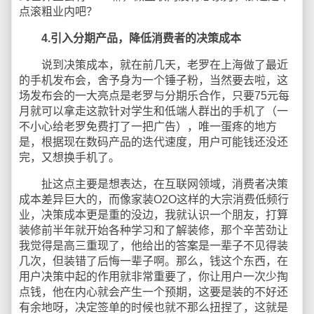
点滚粗业内吧？
4.引入分期产品，降低消费者的决策成本
说到决策成本，就在前几天，老罗在上海做了最近
的手机发布会，舍予身为一个锤子粉，当然要去啦，这
场发布会的一大亮点是老罗与分期乐合作，只要75元每
月就可以拿走这款针对学生和低端人群出的手机了（一
不小心给老罗免费打了一把广告），唯一蛋疼的地方
是，根据现在数码产品的迭代速度，用户可能钱还没还
完，又想换手机了。
扯这点主要是想表达，在互联网领域，消费者决策
成本差异巨大的，而像家装O2O这样的大宗消费低频行
业，决策成本更是重的没边，我就认识一个朋友，打算
装修前半年就开始各种学习和了解装修，那个辛苦劲让
我觉得是高三重现了，他给出的答案是一辈子不见得装
几次，但装错了后悔一辈子啊。那么，钱这个东西，在
用户决策中起的作用就非常重要了，你让用户一次少掏
点钱，他在内心就会产生一个预期，这要是装的不好还
有余地呀，决定签单的时候也就不那么扭捏了，这就是