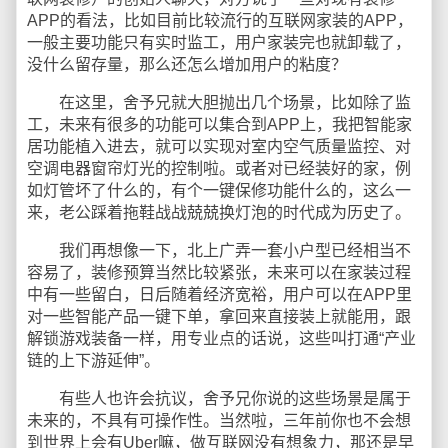
APP的看法，比如目前比较流行的互联网家装的APP，
一般主要功能只有实时监工，用户家装完也就卸载了，
没什么留存量，那么还怎么增加用户的粘度？
在这里，舍予兄就大胆抛出几个场景，比如除了监
工，未来有很多的功能可以集合到APP上，我把智能家
居功能植入进去，就可以实现对室内空气质量监控、对
空调电器窗帘灯光的控制啦。或者对已经装好的家，例
如灯管坏了什么的，有个一键保修功能什么的，这么一
来，老公踩着拖鞋战战兢兢换灯泡的时代成为历史了。
我们再想像一下，北上广弄一套小户型已经相当不
容易了，装修预算当然比较紧张，未来可以在家装过程
中有一些留白，日后随着经济宽裕，用户可以在APP里
对一些智能产品一键下单，拿回来直接装上就能用，跟
解锁游戏装备一样，用专业点的话说，这些叫打通“产业
链的上下游延伸”。
有些人也许会抗议，舍予兄你说的这些场景是属于
未来的，不具有可操作性。当然啦，三年前你也不会想
到世界上会有Uber嘛，做互联网没有想象力，那还是早