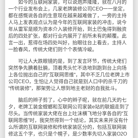
如今的互联网家装，可以说炮声隆隆，就在八月的
一个行业发布会上，几家老牌装修公司CEO一一坐定，
都在感慨说各自的生意现在越来越难做了，一旁的主持
人马上发表观点认为是今年的互联网家装的冲击，说今
年从雷军是顺为资本介入装修开始，到土巴兔得到融资
后的四处扩张，都对行业内展开了前所未有的颠覆。此
言一出，惹得在场四处叫好，抬眼往台上看去，主持人
一脸春风，传统大佬们则个个表情冷峻。
可让人大跌眼镜的是，到了发言环节，传统大佬们
突然争先腆着肚腩，顶着秃头忙不迭地到跑到台上向场
上各位抛出自己的“互联网思维“，其中不乏几位老牌上市
公司CEO，生怕让人觉得自己就是别人口中的杀千刀的
“传统装修”，那架势让人想到地主老财的自我批斗。
脑后的辫子剪了，心中的辫子呢，就在前几天的七
夕，老牌工装金螳螂和互联网公司家装e站的联姻走到了
尽头。当传统家装大佬在台上吐沫横飞地分享各自的“互
联网思维”时，我突然得到一个结论，其实未来并没有什
么所谓的互联网装修和传统家装区分的，包括互联网装
修这五个字，也只是个幌子，是少数率先切入家装O2O