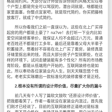
格是简约风，大部分设计师会告诉你简约风格无论在哪
个户型上都是完全可以驾驭的，潜台词就是，啥都能往
家里面塞，你整点宜家吧，就是现代简约，你买把藤椅
放客厅，就成了中式简约。
所以你看我们之前一直误以为，这些在北上广买得
起房的用户都是土豪了？na?ve！去打听一下业内比如
爱空间装修客单价，我保证人均不会超过八万元，普通
老百姓还不都是打工多年，最后还是靠着父母大半辈子
积蓄接济，憋着好不容易在北上广买了套房，装修真是
牙缝里抠出来的钱，而且大部分房子户型就那些，在这
样的环境下，试问走硬装能有多个性化？所有的市场教
育阶段，都是从低端用户开始的，互联网装修也是如
此，所以奉劝各位家装业内人生，别天天瞎忽悠个性
化，老老实实琢磨出一款标准化的装修套餐才是正经。
2.根本没有所谓的设计师价值，尽量扩大你的漏斗
前几天有个人写了篇软文鼓吹 “还原设计师价值”，
把我都看笑了，作者一看就没在家装业内混过，首先我
们刚才已经说了，目前的互联网装修正道绝对是标准