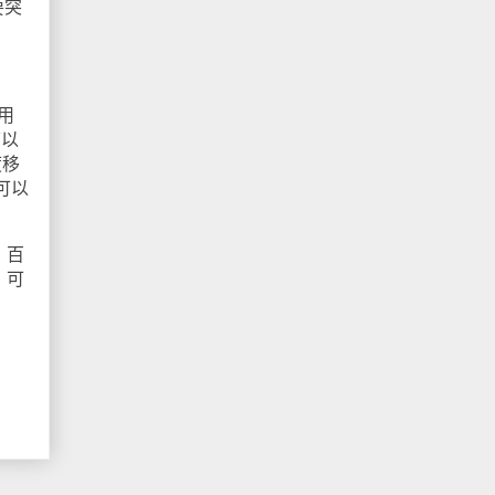
要突
用
可以
度移
可以
，百
，可