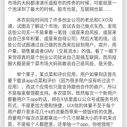
市场的大妈都津津乐道股市的传奇的时候，可能就是一
个泡沫到了最大的时候。股市也是，互联网也是……
本农前段时间找了许多创业公司的老总和CXO沟
通，试图去了解这个市场，尝试去自己做点东西。发现
这些公司无一不是拿着一笔钱（或是来自风投、或是来
自自己多年积累、或是来自母公司）然后大笔的烧，这
些公司试图通过自己做的东西来拉拢到用户，提升，用
户量、销售量或者GMV（交易流水）的值。看了一圈下
来觉得真的是个创业公司就说自己是搞互联网，而风投
圈大概是是个菜市场大妈就敢说自己是风投、是天使。
举个栗子，某点菜和评价应用，用户如果到店首先
要下载该app点菜和评价（因为很多用户没有听过这个
应用），而这个应用也只是支持跟他合作的商户，所以
不是每家餐馆都支持。本农提到，既然每次一个新用户
都要用户下app的话，绑在X信里面以公众号或服务号的
形式，不是更加方便和快捷，以X信的体量不至于每个
用户都介意多花几十k的流量而带来一顿饭8折的优惠。
而要用户每次点菜都拿出一个几寸屏幕大小的手机来点
菜，不是每个人都愿意，还单独一个app，你唬我呢？