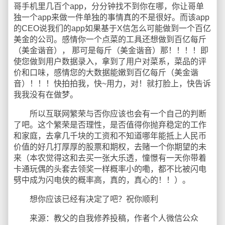
哥手机里几百个app，分分钟找不到你在哪，你让哥单
独一个app来做一件单独的事情真的不是很好。而该app
的CEO说我们的app如果基于X信怎么可能做到一个百亿
美金的公司。感情你一个点菜的工具还想做到百亿每斤
（美金谐音）， 那可是每斤（美金谐音）那！！！！即
使您做到用户数据录入，拿到了用户对菜系，菜品的评
价和口味，感情您的大数据能嫩到百亿每斤（美金谐
音）！！！快拍拍我，快~用力，对！就打脸上，快告诉
我我没有在做梦。
所以互联网繁荣与否你应该也会有一个自己的判断
了吧。这个繁荣是否理性，是否值得你抛弃稳定的工作
和家庭，去拿几千块的工资和不知道哪年能抵上人民币
价值的好几打厚厚的股票和期权，去赌一个你期望的未
来（本农觉得这和去买一张大乐透，憧憬有一天你带着
卡通玩偶的头套去领奖一样概率小的嘞，都不比被闪电
劈中成为闪电侠的概率高，真的，真心的！！）。
想你应该已经有决定了吧？祝你顺利
来源：教父的自我修养投稿，作者个人微信公众