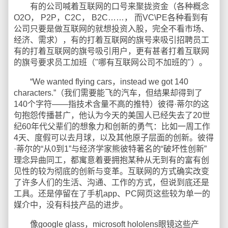
有的公司喊着互联网的口号来聚拢资金（各种概念
O2O， P2P，C2C， B2C……， 而VC\PE各种看到有
公司只要是做互联网的就想投资入股，完全不看市场、
经济、需求），有的打着互联网的旗号来吸引招聘员工
有的打着互联网的旗号吸引用户，更有甚者打着互联网
的旗号要求员工加班（"哪有互联网公司不加班的"）。
“We wanted flying cars，instead we got 140
characters.”（我们需要能飞的汽车，但结果却得到了
140个字符——指技术含量不高的推特）彼得·蒂尔的这
句抱怨传播甚广，他认为今天的美国人已经失去了20世
纪60年代父辈们的想象力和创新的勇气：比如一周工作
4天、度假可以去月球，以及其他原子层面的创新。彼得
·蒂尔的“从0到1”与经济学家熊彼特著名的“破坏性创新”
理念异曲同工，都寓意着要拥抱某种从无到有的富有创
见性的较为彻底的创新与变革。互联网的方式确实改变
了许多人们的生活、沟通、工作的方式，但说到底还是
工具。还是停留在了手机app、PC网页这些较为单一的
媒介中，没有科技产品的进步。
像google glass，microsoft hololens眼镜这些产