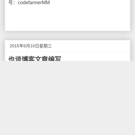
号：codefarmerMM
2015年6月10日星期三
也谈博客文章编写
最近来了很多网友加入我们编写文章的行列， 为读
者带来了一篇篇优秀的文章， 下面就编写博客文章为
题， 试谈一下我的一些想法。
标题为精
标题通常是一篇文章的精髓体现，一个好的标题往
往能够带动全文，还能够激发读者的阅读欲望，而一个
坏的标题很可能会让读者忽略你辛苦写出来的文章，导
致很少人去浏览和反馈，在互联网信息高度发达的年
代，先看标题再决定看不看正文是很多人的阅读习惯，