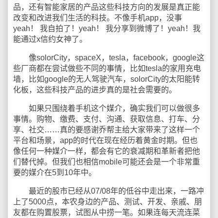
品，还有智能家居的产品这些科技方向的发展是真正能
改变和改进我们生活的科技。不像手机app，没事
yeah！ 我自拍了！yeah！ 我分享到微博了！yeah！我
能通过x信约女神了。
像solorCity，spaceX，tesla，facebook，google这
些厂商都在尝试做些不同的事情，比如tesla的家用充电
墙，比如google的无人驾驶汽车，solorCity的太阳能转
化板，这些科技产品的进步真的是社会需要的。
如果只围绕着手机这个媒介，确实我们可以做很多
事情。购物、缴费、支付、沟通、获取信息、打车、分
享、社交……真的要感谢乔帮主给大家带来了这样一个
平台和场景，app的时代在现在经历着黄金时期。但也
像任何一种媒介一样，都会有它的衰减期和革新者把他
们替代掉。但我们也相信mobile可能还会是一个非常重
要的媒介在5到10年中。
最近的股市已经从07/08年的低谷中走出来，一路冲
上了5000点，本农身边的产品、测试、开发、亲戚、朋
友都在购置股票，试图从中捞一笔。如果连每天流连菜