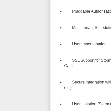
Pluggable Authorizati
Multi-Tenant Scheduling w
User Impersonation
SSL Support for Storm U
Call)
Secure integration with
etc.)
User isolation (Storm to