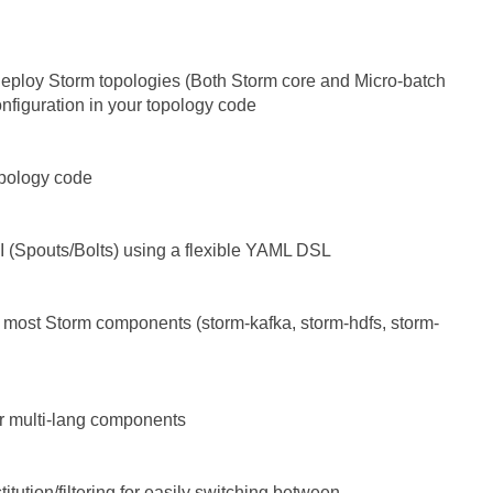
loy Storm topologies (Both Storm core and Micro-batch
nfiguration in your topology code
pology code
Spouts/Bolts) using a flexible YAML DSL
t Storm components (storm-kafka, storm-hdfs, storm-
multi-lang components
tion/filtering for easily switching between