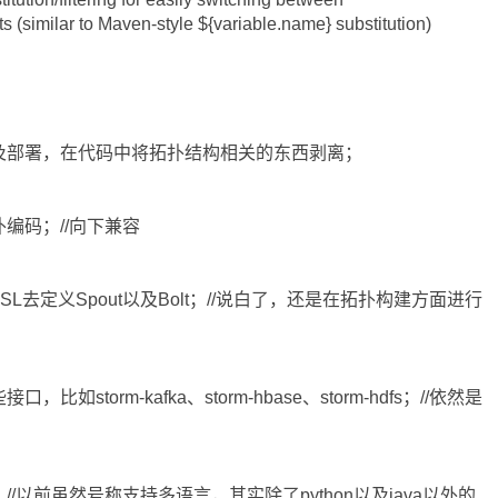
s (similar to Maven-style ${variable.name} substitution)
及部署，在代码中将拓扑结构相关的东西剥离；
编码；//向下兼容
SL去定义Spout以及Bolt；//说白了，还是在拓扑构建方面进行
storm-kafka、storm-hbase、storm-hdfs；//依然是
/以前虽然号称支持多语言，其实除了python以及java以外的