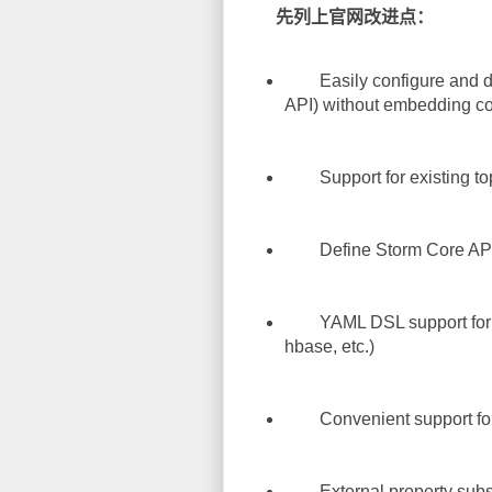
先列上官网改进点：
Easily configure and dep
API) without embedding co
Support for existing to
Define Storm Core API (
YAML DSL support for mos
hbase, etc.)
Convenient support for 
External property substitu