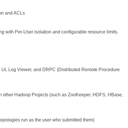
on and ACLs
ith Per-User isolation and configurable resource limits.
I, Log Viewer, and DRPC (Distributed Remote Procedure
 other Hadoop Projects (such as ZooKeeper, HDFS, HBase,
pologies run as the user who submitted them)