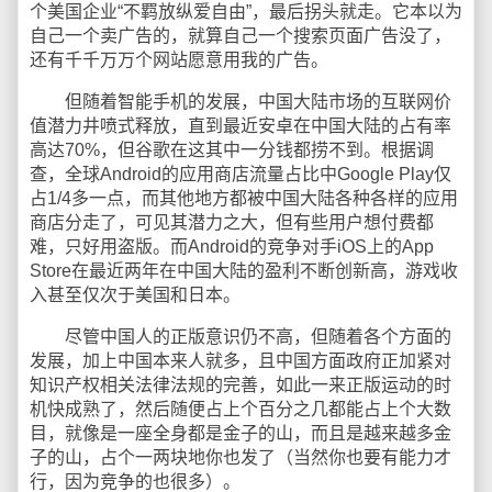
个美国企业“不羁放纵爱自由”，最后拐头就走。它本以为
自己一个卖广告的，就算自己一个搜索页面广告没了，
还有千千万万个网站愿意用我的广告。
但随着智能手机的发展，中国大陆市场的互联网价
值潜力井喷式释放，直到最近安卓在中国大陆的占有率
高达70%，但谷歌在这其中一分钱都捞不到。根据调
查，全球Android的应用商店流量占比中Google Play仅
占1/4多一点，而其他地方都被中国大陆各种各样的应用
商店分走了，可见其潜力之大，但有些用户想付费都
难，只好用盗版。而Android的竞争对手iOS上的App
Store在最近两年在中国大陆的盈利不断创新高，游戏收
入甚至仅次于美国和日本。
尽管中国人的正版意识仍不高，但随着各个方面的
发展，加上中国本来人就多，且中国方面政府正加紧对
知识产权相关法律法规的完善，如此一来正版运动的时
机快成熟了，然后随便占上个百分之几都能占上个大数
目，就像是一座全身都是金子的山，而且是越来越多金
子的山，占个一两块地你也发了（当然你也要有能力才
行，因为竞争的也很多）。