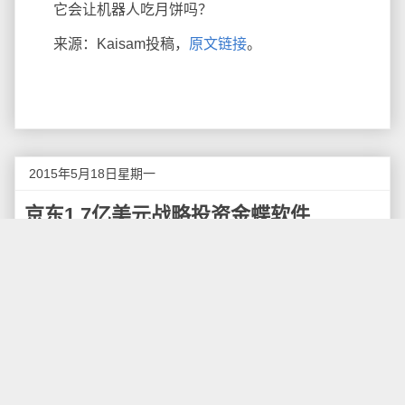
它会让机器人吃月饼吗？
来源：Kaisam投稿，
原文链接
。
2015年5月18日星期一
京东1.7亿美元战略投资金蝶软件
京东集团与金蝶国际软件集团今日联合宣布达成合
作协议，京东将出资13亿港币现金（约1.71亿美元）认
购金蝶约10%股份。此外，金蝶与京东计划达成战略合
作伙伴关系，携手为中小企业提供基于云服务的ERP整
合解决方案。受此消息影响，金蝶的股价今日开票即上
涨10%。
此次投资的认购价格为每股4.6港元，为协议签订前
15个交易日金蝶每日收盘价格的平均值。预计该交易将