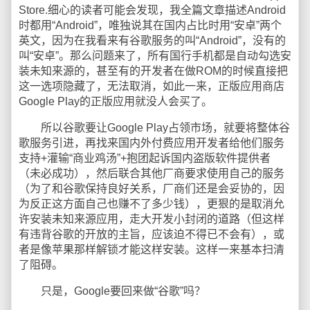
Store.细心的读者可能会发现，我全篇文章描述Android
时都用“Android”，唯独说其在国内占比时用“安卓”两个
英文，因为在我看来有谷歌服务的叫“Android”，没有的
叫“安卓”。那么问题来了，所有国行手机都是自动勾选安
装未知来源的，甚至有的开发者在做ROM的时候直接把
这一选项隐藏了，无法取消，如此一来，正版应用商店
Google Play的正版应用就没人会买了。
所以谷歌要让Google Play占领市场，就要将整体谷
歌服务引进，再找来国内外付费应用开发者给他们服务
支持+灌输“商业鸡汤”+抱团起诉国内盗版软件提供者
（未必成功），然后联合其他厂商要求使用自己的服务
（为了和谷歌保持良好关系，厂商们还是会妥协的，因
为反正这方面自己也赚不了多少钱），更狠的是取消允
许安装未知来源应用，走大开发小封闭的道路（但这样
有违背谷歌的开放的主旨，应该迫不得已不会有），或
者是像苹果那样解锁才能这样安装。这样一来基本扫清
了阻碍。
只是，Google要回来做“谷歌”吗？