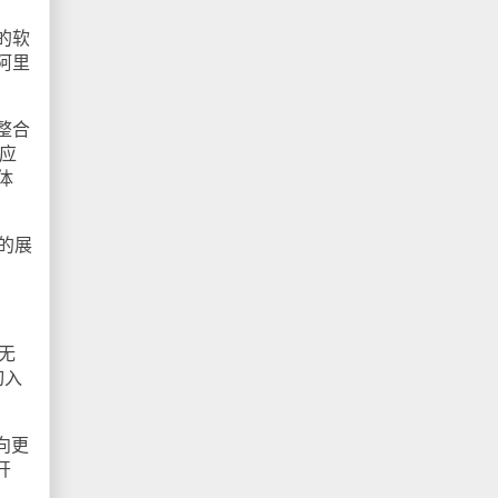
的软
阿里
整合
应
体
的展
无
切入
向更
开