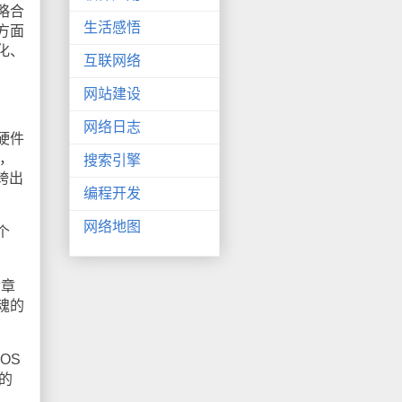
略合
生活感悟
方面
化、
互联网络
网站建设
网络日志
硬件
，
搜索引擎
跨出
编程开发
网络地图
个
黄章
魂的
OS
的