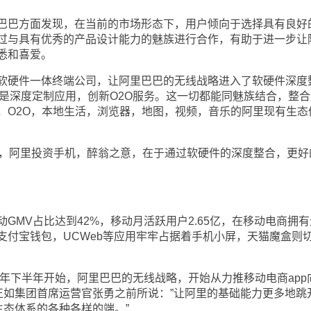
巴方面发现，在当前的市场形态下，用户倾向于选择具有良好
过与具有优秀的产品设计能力的魅族进行合作，有助于进一步让
悉和喜爱。
硬件一体终端公司，让阿里巴巴的无线战略进入了软硬件深度
还是深度定制应用，创新O2O服务。这一切都能同魅族结合，整合
，O2O，本地生活，浏览器，地图，视频，音乐的阿里现有生态
一样，阿里投资手机，醉翁之意，在于通过软硬件的深度整合，更好
MV占比达到42%，移动月活跃用户2.65亿，在移动电商拥有
支付宝钱包，UCWeb等应用牢牢占据着手机小屏，天猫魔盒则
年下半年开始，阿里巴巴的无线战略，开始从力推移动电商app
正如集团首席运营官张勇之前所说：”让阿里的基础能力更多地跳
生态体系的各种各样的端。”