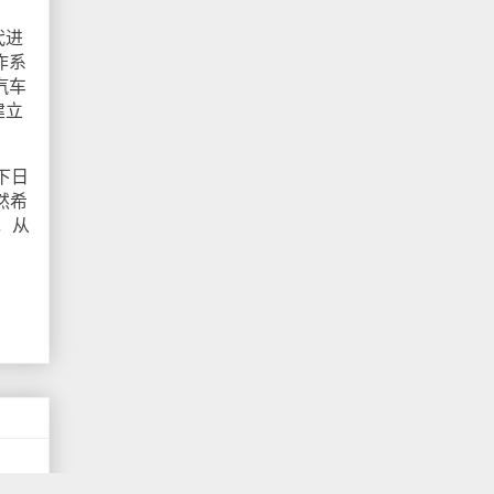
代进
作系
汽车
建立
下日
然希
，从