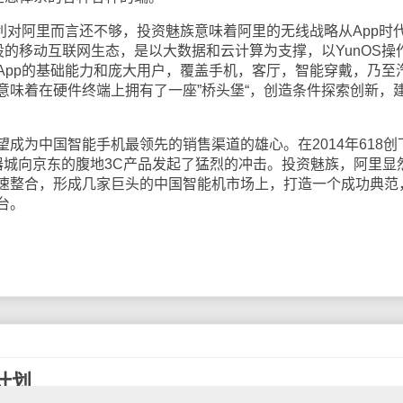
对阿里而言还不够，投资魅族意味着阿里的无线战略从App时
设的移动互联网生态，是以大数据和云计算为支撑，以YunOS操
App的基础能力和庞大用户，覆盖手机，客厅，智能穿戴，乃至
意味着在硬件终端上拥有了一座”桥头堡“，创造条件探索创新，
为中国智能手机最领先的销售渠道的雄心。在2014年618创
器城向京东的腹地3C产品发起了猛烈的冲击。投资魅族，阿里显
速整合，形成几家巨头的中国智能机市场上，打造一个成功典范
台。
计划