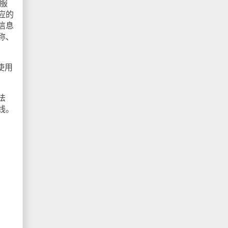
服
应的
信息
称、
使用
法
线。