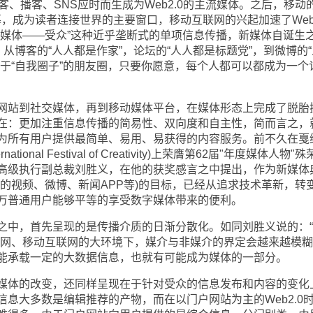
播客、SNS应时而生成为Web2.0的主流媒体。之后，移动
，成为读者连接世界的主要窗口，移动互联网的兴起加速了Web3
“媒体——受众”这种近乎垄断式的单项信息传播，新媒体自诞生
，从博客的“人人都是作家”，论坛的“人人都是标题党”，到微博的“
于“自我圈子”的朋友圈，只要你愿意，每个人都可以都成为一个
站到社交媒体，再到移动媒体平台，在媒体形态上完成了脱胎
在：更加注重信息传播的简易性、双向度和自主性，简而言之，
为所有用户提供最简单、易用、易获得的内容服务。前不久在戛
ernational Festival of Creativity)上荣膺第62届"年度媒体人物"
高级执行副总裁刘胜义，在他的获奖感言之中提出，作为新媒体
的视频、微博、新闻APP等)的目标，已经从追求技术革新，转
万普通用户能够平等的享受数字媒体带来的便利。
中，首先呈现的是传播介质的日渐分散化。如同刘胜义说的：“
联网、移动互联网的大环境下，媒介与非媒介的界定会越来越模
能承载一定的大数据信息，也就有可能成为媒体的一部分。
体的改变，还同样呈现在于针对受众的信息发布和内容的变化
息大多数是编辑推荐的产物，而在以门户网站为主的Web2.0