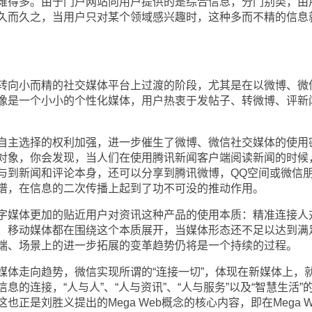
难得多。由于门户网站向用户提供的是综合信息，分门别类，由
久而久之，当用户只对某个领域感兴趣时，这种多而不精的信息
向小而精的社交媒体平台上过渡的阶段，尤其是在以微博、微
像是一个小小的个性化媒体，用户热衷于发帖子、转微博、评新
主选择的权利加强，进一步催生了微博、微信社交媒体的使用
对象，你会发现，当人们在使用腾讯新闻客户端阅读新闻的时候
与到新闻和评论本身，还可以分享到腾讯微博，QQ空间或微信
谱，在信息的二次传播上起到了功不可没的推动作用。
媒体更加的贴近用户对资讯这种产品的使用本质：精准连接人
、移动媒体都在围绕这个本质展开，当媒体形态还不足以达到满
端、场景上的进一步拓展的变革趋势仍将是一个持续的过程。
走向趋势，微信实现所谓的“连接一切”，体现在新媒体上，
的连接，“人与人”、“人与资讯”、“人与服务”以及“智慧生活”
正是刘胜义提出的Mega Web概念的核心内容，即在Mega W