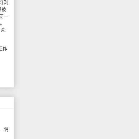
可剥
都被
某一
断。
大众
证作
，明