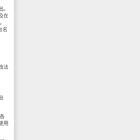
出。
及在
。
台名
政法
贴
各
使用