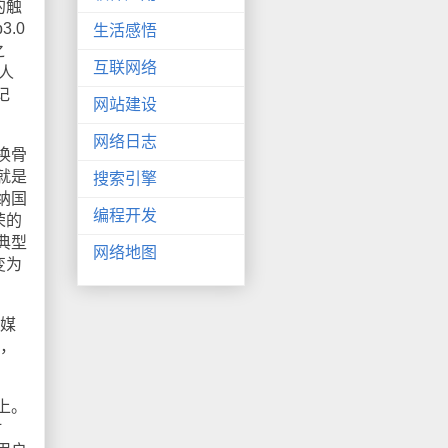
的触
.0
生活感悟
之
互联网络
人
记
网站建设
网络日志
换骨
就是
搜索引擎
纳国
编程开发
殊荣的
典型
网络地图
变为
媒
糊，
上。
时