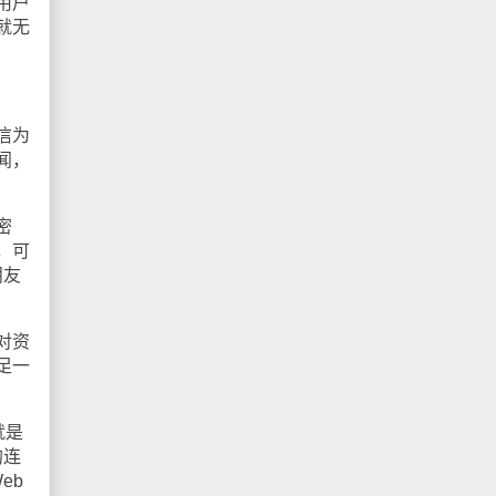
用户
就无
信为
闻，
密
，可
朋友
对资
足一
就是
的连
eb