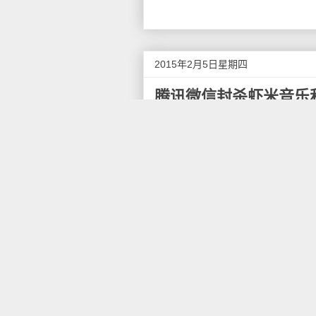
2015年2月5日星期四
腾讯微信封杀虾米音乐
继
微信封杀支付宝新春红包
包括虾米音乐、天天动听、网易
腾讯回应：版权问题
当用户在虾米或天天动听APP
在安全隐患，无法分享到微信”
虾米音乐和天天动听方面均表
了网易云音乐等主流音乐App
好音乐。
昨日腾讯公司相关负责人就事
部分涉及假货售卖、虚假红包、